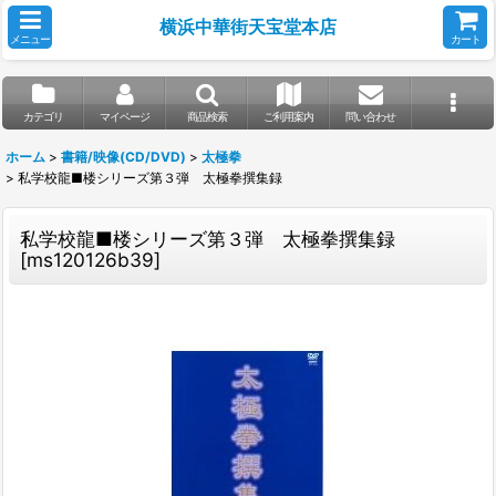
横浜中華街天宝堂本店
メニュー
カート
カテゴリ
マイページ
商品検索
ご利用案内
問い合わせ
ホーム
>
書籍/映像(CD/DVD)
>
太極拳
>
私学校龍■楼シリーズ第３弾 太極拳撰集録
私学校龍■楼シリーズ第３弾 太極拳撰集録
[
ms120126b39
]