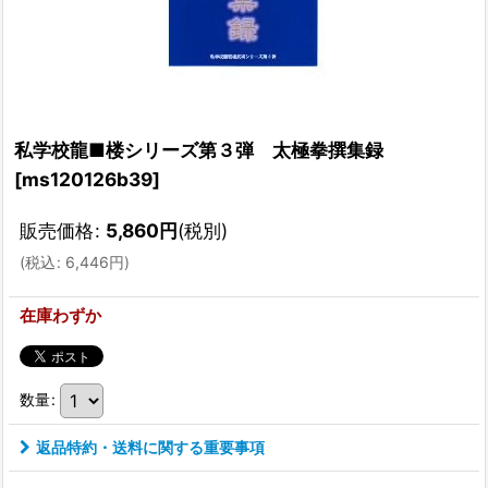
私学校龍■楼シリーズ第３弾 太極拳撰集録
[
ms120126b39
]
販売価格
:
5,860
円
(税別)
(
税込
:
6,446
円
)
在庫わずか
数量
:
返品特約・送料に関する重要事項