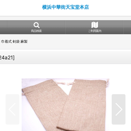
横浜中華街天宝堂本店
商品検索
ご利用案内
 巾着式 剣袋 麻製
24a21
]