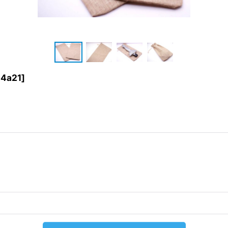
4a21
]