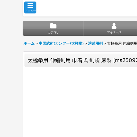
メニュー
カテゴリ
マイページ
ホーム
>
中国武術(カンフー/太極拳)
>
演武用剣
>
太極拳用 伸縮剣用
太極拳用 伸縮剣用 巾着式 剣袋 麻製
[
ms2509