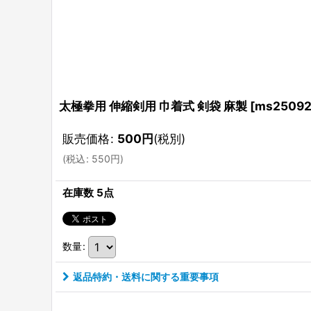
太極拳用 伸縮剣用 巾着式 剣袋 麻製
[
ms25092
販売価格
:
500
円
(税別)
(
税込
:
550
円
)
在庫数 5点
数量
:
返品特約・送料に関する重要事項