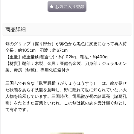
お気に入り登録
商品詳細
剣のグリップ（握り部分）が赤色から黒色に変更になって再入荷
全長：約105cm 刃渡：約67cm
【重量】総重量(剣穂含む)：約1.02kg、鞘払：約400g
【材質】鞘部：木製、金具：亜鉛合金製、刀身部：ジュラルミン
製、赤房（剣穂)、専用化粧箱付き
三国志で有名な「臥竜鳳雛（がりょうほうすう）」は、龍が臥せ
た状態をあらす臥龍を意味し、野に隠れて世に知られていない大
人物を暗示しています。三国時代、司馬徽が蜀の諸葛亮（諸葛孔
明）をたとえた言葉といわれ、この剣は彼の志を受け継ぐ剣とし
て有名です。