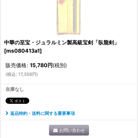
中華の至宝・ジュラルミン製高級宝剣「臥龍剣」
[
ms080413a1
]
販売価格
:
15,780
円
(税別)
(
税込
:
17,358
円
)
在庫なし
返品特約・送料に関する重要事項
お問い合わせ