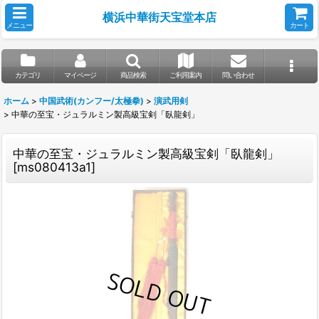
横浜中華街天宝堂本店
メニュー
カート
カテゴリ
マイページ
商品検索
ご利用案内
問い合わせ
ホーム
>
中国武術(カンフー/太極拳)
>
演武用剣
>
中華の至宝・ジュラルミン製高級宝剣「臥龍剣」
中華の至宝・ジュラルミン製高級宝剣「臥龍剣」
[
ms080413a1
]