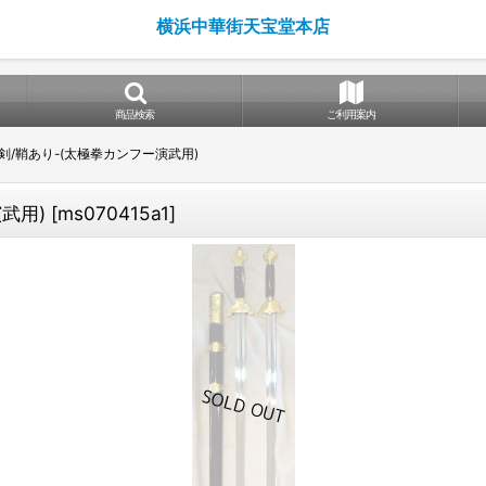
横浜中華街天宝堂本店
商品検索
ご利用案内
/鞘あり-(太極拳カンフー演武用)
武用)
[
ms070415a1
]