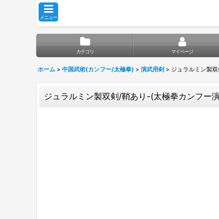
メニュー
カテゴリ
マイページ
ホーム
>
中国武術(カンフー/太極拳)
>
演武用剣
>
ジュラルミン製双剣
ジュラルミン製双剣/鞘あり-(太極拳カンフー演