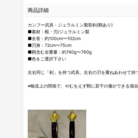
商品詳細
カンフー武具・ジュラルミン製双剣(鞘あり)
■素材：棍・刃/ジュラルミン製
■全長：約100cm〜102cm
■刃身：72cm〜75cm
■鞘含む全重量：約740g〜760g
■色をご選択下さい
左右同じ「剣」を持つ武具。左右の刃を重ねあわせて持
※輸送上の関係で、やむをえず鞘に若干の傷ができる場