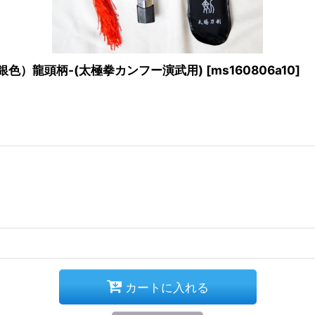
銀色）龍頭柄-(太極拳カンフー演武用)
[
ms160806a10
]
カートに入れる