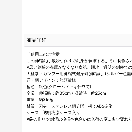
商品詳細
「使用上のご注意」
この伸縮剣は微妙な作りで剣身が伸縮するように制作さ
※黒い剣袋の在庫がなくなり次第、順次、透明の剣袋で
太極拳・カンフー用伸縮式健身剣(伸縮剣) (シルバー色
鍔・柄デザイン：龍頭紋様
柄色：銀色(クロームメッキ仕立て)
全長 伸張時：約85cm / 収縮時：約25cm
重量：約350g
材質 刀身：ステンレス鋼 / 鍔・柄：ABS樹脂
ケース：透明樹脂ケース入り
※袋の作りや剣鍔の模様や色合いは入荷の度に多少変わ