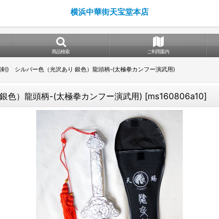
横浜中華街天宝堂本店
商品検索
ご利用案内
剣) シルバー色（光沢あり 銀色）龍頭柄-(太極拳カンフー演武用)
銀色）龍頭柄-(太極拳カンフー演武用)
[
ms160806a10
]