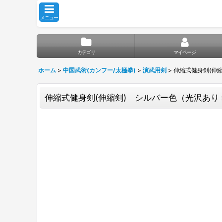
メニュー
カテゴリ
マイページ
ホーム
>
中国武術(カンフー/太極拳)
>
演武用剣
>
伸縮式健身剣(伸縮
伸縮式健身剣(伸縮剣) シルバー色（光沢あり 