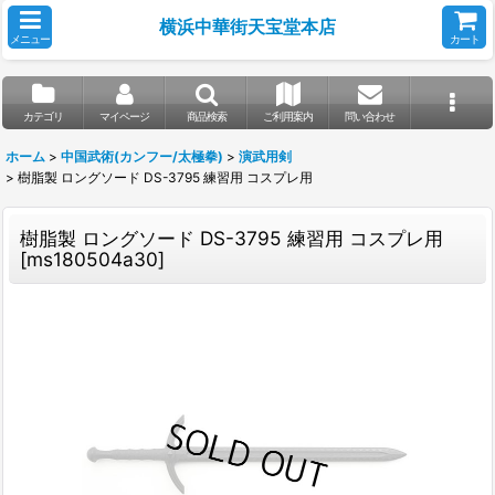
横浜中華街天宝堂本店
メニュー
カート
カテゴリ
マイページ
商品検索
ご利用案内
問い合わせ
ホーム
>
中国武術(カンフー/太極拳)
>
演武用剣
>
樹脂製 ロングソード DS-3795 練習用 コスプレ用
樹脂製 ロングソード DS-3795 練習用 コスプレ用
[
ms180504a30
]