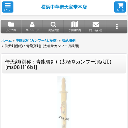
横浜中華街天宝堂本店
メニュー
カート
カテゴリ
マイページ
商品検索
ご利用案内
問い合わせ
ホーム
>
中国武術(カンフー/太極拳)
>
演武用剣
>
倚天剣(別称：青龍寶剣)-(太極拳カンフー演武用)
倚天剣(別称：青龍寶剣)-(太極拳カンフー演武用)
[
ms081116b1
]