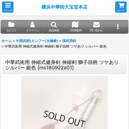
横浜中華街天宝堂本店
メニュー
カート
カテゴリ
マイページ
商品検索
ご利用案内
問い合わせ
ホーム
>
中国武術(カンフー/太極拳)
>
演武用剣
>
中華武術用 伸縮式健身剣 伸縮剣 獅子頭柄 ツヤあり シルバー 銀色
中華武術用 伸縮式健身剣 伸縮剣 獅子頭柄 ツヤあり
シルバー 銀色
[
ms180922a01
]