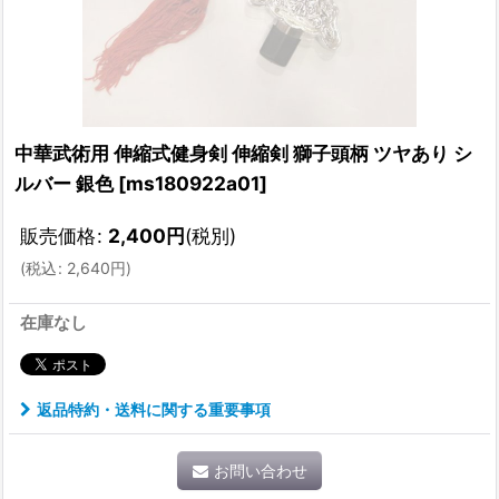
中華武術用 伸縮式健身剣 伸縮剣 獅子頭柄 ツヤあり シ
ルバー 銀色
[
ms180922a01
]
販売価格
:
2,400
円
(税別)
(
税込
:
2,640
円
)
在庫なし
返品特約・送料に関する重要事項
お問い合わせ