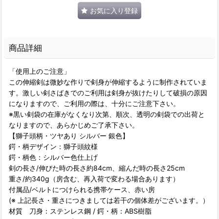
お気に入り登録
商品詳細
「使用上のご注意」
この伸縮剣は微妙な作りで剣身が伸縮するように制作されていま
す。激しい剣さばきでのご利用は剣身が抜けたりして破損の原因
になりますので、ご利用の際は、十分にご注意下さい。
※黒い剣袋の在庫がなくなり次第、順次、透明の剣袋での出荷と
なりますので、あらかじめご了承下さい。
【獅子頭柄・ツヤあり シルバー 銀色】
鍔・柄デザイン：獅子頭紋様
鍔・柄色：シルバー色仕上げ
剣の長さ/伸びた時の長さ約84cm、縮んだ時の長さ25cm
重さ/約340g（房含む、再入荷で変わる場合あります）
付属品/ベルトにつけられる携帯ケース、赤い房
(※ 上記長さ・重さにつきましては若干の個体差がございます。）
材質 刀身：ステンレス鋼 / 鍔・柄：ABS樹脂