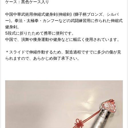
ケース：黒色ケース入り
中国中華武術用伸縮式健身剣(伸縮剣) (獅子柄ブロンズ、シルバ
ー)。拳法・太極拳・カンフーなどの武闘練習用に作られた伸縮式
健身剣。
5段式に折りたためて携帯に便利です。
中国で、演舞や痩身運動や健身などに幅広く使用されています。
＊スライドで伸縮作動するため、製造過程ですでに多少の傷が見
られますので、あらかじめ御了承下さい。