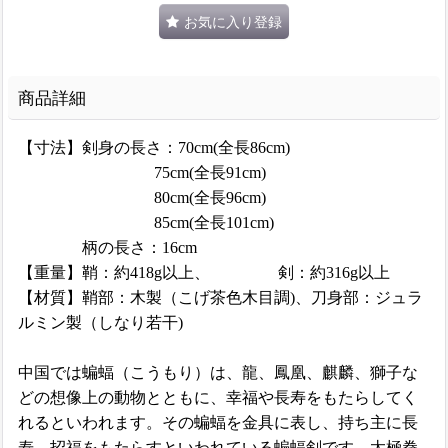
お気に入り登録
商品詳細
【寸法】剣身の長さ：70cm(全長86cm)
75cm(全長91cm)
80cm(全長96cm)
85cm(全長101cm)
柄の長さ：16cm
【重量】鞘：約418g以上、 剣：約316g以上
【材質】鞘部：木製（こげ茶色木目調)、刀身部：ジュラ
ルミン製（しなり若干)
中国では蝙蝠（こうもり）は、龍、鳳凰、麒麟、獅子な
どの想像上の動物とともに、幸福や長寿をもたらしてく
れるといわれます。その蝙蝠を金具に表し、持ち主に長
寿、招福をもたらすといわれている蝙蝠剣です。太極拳