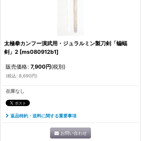
太極拳カンフー演武用・ジュラルミン製刀剣「蝙蝠
剣」2
[
ms080912b1
]
販売価格
:
7,900
円
(税別)
(
税込
:
8,690
円
)
在庫なし
返品特約・送料に関する重要事項
お問い合わせ