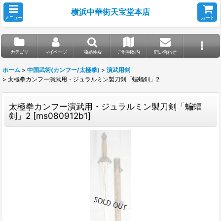
横浜中華街天宝堂本店
メニュー
カート
カテゴリ
マイページ
商品検索
ご利用案内
問い合わせ
ホーム
>
中国武術(カンフー/太極拳)
>
演武用剣
>
太極拳カンフー演武用・ジュラルミン製刀剣「蝙蝠剣」2
太極拳カンフー演武用・ジュラルミン製刀剣「蝙蝠
剣」2
[
ms080912b1
]