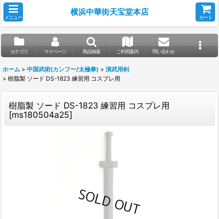
横浜中華街天宝堂本店
メニュー
カート
カテゴリ
マイページ
商品検索
ご利用案内
問い合わせ
ホーム
>
中国武術(カンフー/太極拳)
>
演武用剣
>
樹脂製 ソード DS-1823 練習用 コスプレ用
樹脂製 ソード DS-1823 練習用 コスプレ用
[
ms180504a25
]