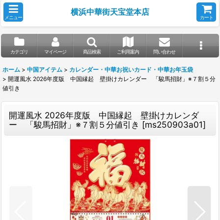
横浜中華街天宝堂本店
メニュー
カート
カテゴリ
マイページ
商品検索
ご利用案内
問い合わせ
ホーム
>
中国アイテム
>
カレンダー・中華お祝いカード・中華お年玉袋
>
開運風水 2026年度版 中国縁起 壁掛けカレンダー 「駿馬招財」※７割５分
値引き
開運風水 2026年度版 中国縁起 壁掛けカレンダ
ー 「駿馬招財」※７割５分値引き
[
ms250903a01
]