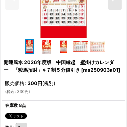
開運風水 2026年度版 中国縁起 壁掛けカレンダ
ー 「駿馬招財」※７割５分値引き
[
ms250903a01
]
販売価格
:
300
円
(税別)
(
税込
:
330
円
)
在庫数 8点
数量
: