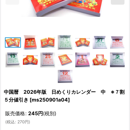
中国暦 2026年版 日めくりカレンダー 中 ※７割
５分値引き
[
ms250901a04
]
販売価格
:
245
円
(税別)
(
税込
:
270
円
)