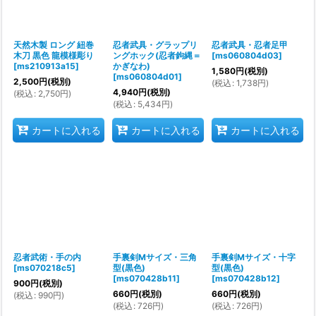
天然木製 ロング 紐巻
忍者武具・グラップリ
忍者武具・忍者足甲
木刀 黒色 龍模様彫り
ングホック(忍者鉤縄＝
[
ms060804d03
]
[
ms210913a15
]
かぎなわ)
1,580
円
(税別)
[
ms060804d01
]
2,500
円
(税別)
(
税込
:
1,738
円
)
4,940
円
(税別)
(
税込
:
2,750
円
)
(
税込
:
5,434
円
)
カートに入れる
カートに入れる
カートに入れる
忍者武術・手の内
手裏剣Mサイズ・三角
手裏剣Mサイズ・十字
[
ms070218c5
]
型(黒色)
型(黒色)
[
ms070428b11
]
[
ms070428b12
]
900
円
(税別)
660
円
(税別)
660
円
(税別)
(
税込
:
990
円
)
(
税込
:
726
円
)
(
税込
:
726
円
)