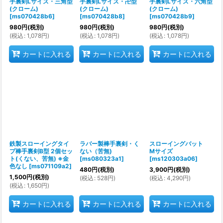
手裏剣Lサイズ・三角型
手裏剣Lサイズ・卍型
手裏剣Lサイズ・六角型
(クローム)
(クローム)
(クローム)
[
ms070428b6
]
[
ms070428b8
]
[
ms070428b9
]
980
円
(税別)
980
円
(税別)
980
円
(税別)
(
税込
:
1,078
円
)
(
税込
:
1,078
円
)
(
税込
:
1,078
円
)
カートに入れる
カートに入れる
カートに入れる
鉄製スローイングタイ
ラバー製棒手裏剣・く
スローイングバット
プ棒手裏剣B型 2個セッ
ない（苦無)
Mサイズ
ト(くない、苦無) ※金
[
ms080323a1
]
[
ms120303a06
]
色なし
[
ms071109a2
]
480
円
(税別)
3,900
円
(税別)
1,500
円
(税別)
(
税込
:
528
円
)
(
税込
:
4,290
円
)
(
税込
:
1,650
円
)
カートに入れる
カートに入れる
カートに入れる