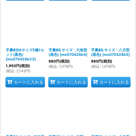
手裏剣SSサイズ5種1セ
手裏剣Lサイズ・六角型
手裏剣Lサイズ・八方型
ット(黒色)
(黒色)
[
ms070428b4
]
(黒色)
[
ms070428b5
]
[
ms070428b23
]
980
円
(税別)
980
円
(税別)
1,950
円
(税別)
(
税込
:
1,078
円
)
(
税込
:
1,078
円
)
(
税込
:
2,145
円
)
カートに入れる
カートに入れる
カートに入れる