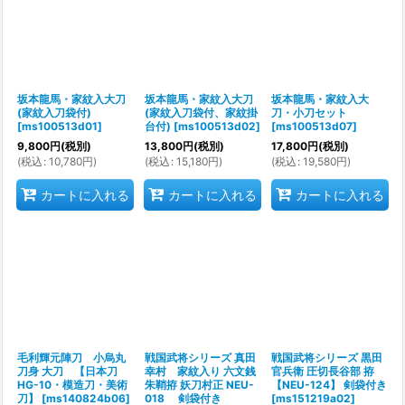
坂本龍馬・家紋入大刀
坂本龍馬・家紋入大刀
坂本龍馬・家紋入大
(家紋入刀袋付)
(家紋入刀袋付、家紋掛
刀・小刀セット
[
ms100513d01
]
台付)
[
ms100513d02
]
[
ms100513d07
]
9,800
円
(税別)
13,800
円
(税別)
17,800
円
(税別)
(
税込
:
10,780
円
)
(
税込
:
15,180
円
)
(
税込
:
19,580
円
)
カートに入れる
カートに入れる
カートに入れる
毛利輝元陣刀 小烏丸
戦国武将シリーズ 真田
戦国武将シリーズ 黒田
刀身 大刀 【日本刀
幸村 家紋入り 六文銭
官兵衛 圧切長谷部 拵
HG-10・模造刀・美術
朱鞘拵 妖刀村正 NEU-
【NEU-124】 剣袋付き
刀】
[
ms140824b06
]
018 剣袋付き
[
ms151219a02
]