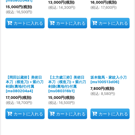
[
ms080204a1
]
13,000
円
(税別)
16,000
円
(税別)
15,000
円
(税別)
(
税込
:
14,300
円
)
(
税込
:
17,600
円
)
(
税込
:
16,500
円
)
カートに入れる
カートに入れる
カートに入れる
【岡田以蔵拵】美術日
【土方歳三拵】美術日
坂本龍馬・家紋入小刀
本刀（模造刀)＋紫の刀
本刀（模造刀)＋紫の刀
[
ms100513d06
]
剣袋(裏地付)付属
剣袋(裏地付)付属
7,800
円
(税別)
[
ms080204a4
]
[
ms080316b1
]
(
税込
:
8,580
円
)
17,000
円
(税別)
15,000
円
(税別)
(
税込
:
18,700
円
)
(
税込
:
16,500
円
)
カートに入れる
カートに入れる
カートに入れる