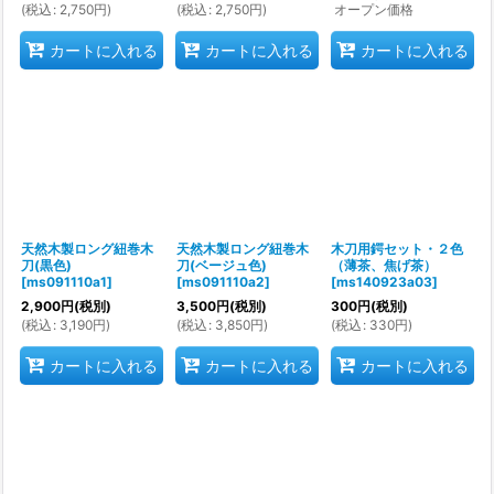
(
税込
:
2,750
円
)
(
税込
:
2,750
円
)
オープン価格
カートに入れる
カートに入れる
カートに入れる
天然木製ロング紐巻木
天然木製ロング紐巻木
木刀用鍔セット・２色
刀(黒色)
刀(ベージュ色)
（薄茶、焦げ茶）
[
ms091110a1
]
[
ms091110a2
]
[
ms140923a03
]
2,900
円
(税別)
3,500
円
(税別)
300
円
(税別)
(
税込
:
3,190
円
)
(
税込
:
3,850
円
)
(
税込
:
330
円
)
カートに入れる
カートに入れる
カートに入れる