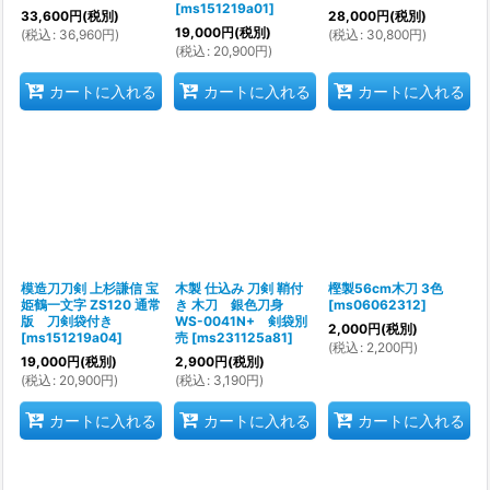
[
ms151219a01
]
33,600
円
(税別)
28,000
円
(税別)
19,000
円
(税別)
(
税込
:
36,960
円
)
(
税込
:
30,800
円
)
(
税込
:
20,900
円
)
カートに入れる
カートに入れる
カートに入れる
模造刀刀剣 上杉謙信 宝
木製 仕込み 刀剣 鞘付
樫製56cm木刀 3色
姫鶴一文字 ZS120 通常
き 木刀 銀色刀身
[
ms06062312
]
版 刀剣袋付き
WS-0041N+ 剣袋別
2,000
円
(税別)
[
ms151219a04
]
売
[
ms231125a81
]
(
税込
:
2,200
円
)
19,000
円
(税別)
2,900
円
(税別)
(
税込
:
20,900
円
)
(
税込
:
3,190
円
)
カートに入れる
カートに入れる
カートに入れる