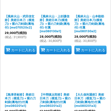
絞り込む
【風林火山・武田信玄
【風林火山・上杉謙信
【風林火山・山本勘助
拵】美術日本刀（模造
拵】美術日本刀(模造
拵】美術日本刀(模造
刀)＋紫の刀剣袋(裏地
刀) ＋紫の刀剣袋(裏地
刀) ＋紫の刀剣袋(裏地
付)
[
ms070520c2
]
付) 付属
付) 付属
[
ms080130a1
]
[
ms080130a2
]
29,000
円
(税別)
28,000
円
(税別)
28,000
円
(税別)
(
税込
:
31,900
円
)
(
税込
:
30,800
円
)
(
税込
:
30,800
円
)
カートに入れる
カートに入れる
カートに入れる
【島津斉彬拵】美術日
【中岡慎太郎拵】美術
【大久保利通拵】美術
本刀（模造刀)＋紫の刀
日本刀（模造刀)＋紫の
日本刀（模造刀)＋紫の
剣袋(裏地付)付属
刀剣袋(裏地付)付属
刀剣袋(裏地付)付属
[
ms080201a1
]
[
ms080201a2
]
[
ms080201a3
]