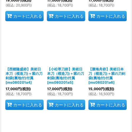
19,000
円
(税別)
17,000
円
(税別)
17,000
円
(税別)
(
税込
:
20,900
円
)
(
税込
:
18,700
円
)
(
税込
:
18,700
円
)
カートに入れる
カートに入れる
カートに入れる
【西郷隆盛拵】美術日
【小松帯刀拵】美術日
【勝海舟拵】美術日本
本刀（模造刀)＋紫の刀
本刀（模造刀)＋紫の刀
刀（模造刀)＋紫の刀剣
剣袋(裏地付)付属
剣袋(裏地付)付属
袋(裏地付)付属
[
ms080201a4
]
[
ms080201a5
]
[
ms080201a6
]
17,000
円
(税別)
17,000
円
(税別)
15,000
円
(税別)
(
税込
:
18,700
円
)
(
税込
:
18,700
円
)
(
税込
:
16,500
円
)
カートに入れる
カートに入れる
カートに入れる