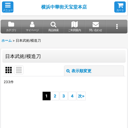
横浜中華街天宝堂本店
メニュー
カート
カテゴリ
マイページ
商品検索
ご利用案内
問い合わせ
ホーム
>
日本武術/模造刀
日本武術/模造刀
表示順変更
閉じる
233
件
サブカテゴリ
:
1
2
3
4
次
»
表示数
:
並び順
: