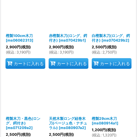
樫製100cm木刀
赤樫製木刀(ロング、鍔
白樫製木刀(ロング、鍔
[
ms06062313
]
付き)
[
ms070429b1
]
付き)
[
ms070429b2
]
2,900
円
(税別)
2,900
円
(税別)
2,500
円
(税別)
(
税込
:
3,190
円
)
(
税込
:
3,190
円
)
(
税込
:
2,750
円
)
カートに入れる
カートに入れる
カートに入れる
樫製木刀・黒色(ロン
天然木製ロング紐巻木
樫製29cm木刀
グ、鍔付き)
刀(ベージュ色・ナチュ
[
ms080914a1
]
[
ms071209a2
]
ラル)
[
ms080907a2
]
1,200
円
(税別)
2,500
円
(税別)
2,500
円
(税別)
(
税込
:
1,320
円
)