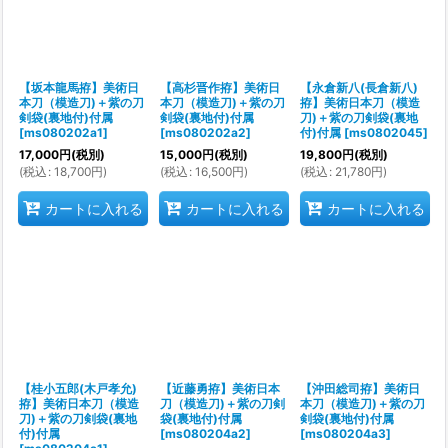
【坂本龍馬拵】美術日
【高杉晋作拵】美術日
【永倉新八(長倉新八)
本刀（模造刀)＋紫の刀
本刀（模造刀)＋紫の刀
拵】美術日本刀（模造
剣袋(裏地付)付属
剣袋(裏地付)付属
刀)＋紫の刀剣袋(裏地
[
ms080202a1
]
[
ms080202a2
]
付)付属
[
ms0802045
]
17,000
円
(税別)
15,000
円
(税別)
19,800
円
(税別)
(
税込
:
18,700
円
)
(
税込
:
16,500
円
)
(
税込
:
21,780
円
)
カートに入れる
カートに入れる
カートに入れる
【桂小五郎(木戸孝允)
【近藤勇拵】美術日本
【沖田総司拵】美術日
拵】美術日本刀（模造
刀（模造刀)＋紫の刀剣
本刀（模造刀)＋紫の刀
刀)＋紫の刀剣袋(裏地
袋(裏地付)付属
剣袋(裏地付)付属
付)付属
[
ms080204a2
]
[
ms080204a3
]