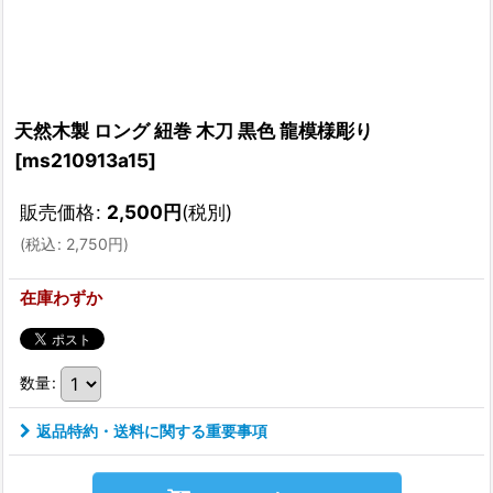
天然木製 ロング 紐巻 木刀 黒色 龍模様彫り
[
ms210913a15
]
販売価格
:
2,500
円
(税別)
(
税込
:
2,750
円
)
在庫わずか
数量
:
返品特約・送料に関する重要事項