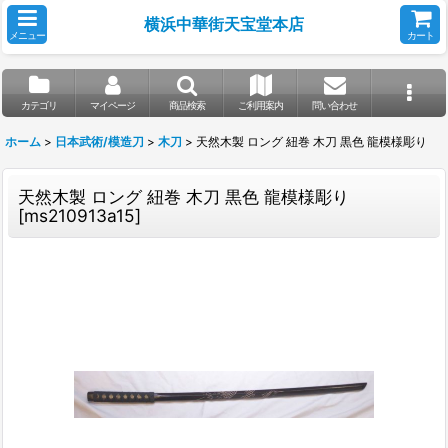
横浜中華街天宝堂本店
メニュー
カート
カテゴリ
マイページ
商品検索
ご利用案内
問い合わせ
ホーム
>
日本武術/模造刀
>
木刀
>
天然木製 ロング 紐巻 木刀 黒色 龍模様彫り
天然木製 ロング 紐巻 木刀 黒色 龍模様彫り
[
ms210913a15
]