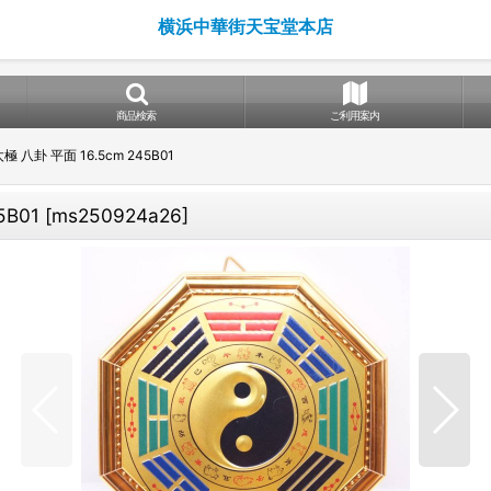
横浜中華街天宝堂本店
商品検索
ご利用案内
 八卦 平面 16.5cm 245B01
5B01
[
ms250924a26
]