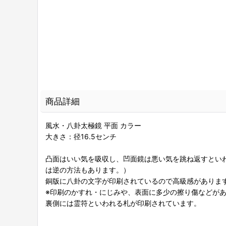
商品詳細
風水・八卦太極鏡 平面 カラー
大きさ：径16.5センチ
凸面はいい気を吸収し、凹面鏡は悪い気を跳ね返すとい
は逆の方法もあります。）
銅版に八卦の文字が印刷されているので高級感がありま
※印刷のかすれ・にじみや、表面に多少の擦り傷などが
裏側には霊符といわれる札が印刷されています。