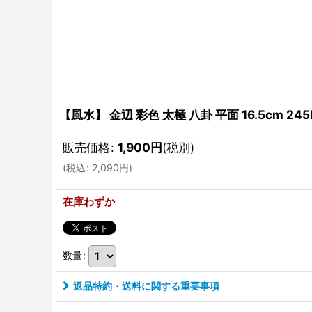
【風水】 金辺 彩色 太極 八卦 平面 16.5cm 245
販売価格
:
1,900
円
(税別)
(
税込
:
2,090
円
)
在庫わずか
数量
:
返品特約・送料に関する重要事項