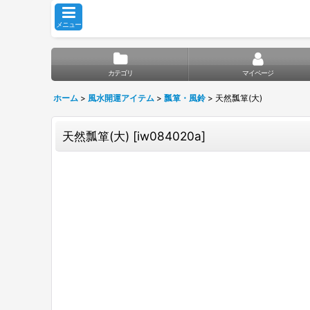
メニュー
カテゴリ
マイページ
ホーム
>
風水開運アイテム
>
瓢箪・風鈴
>
天然瓢箪(大)
天然瓢箪(大)
[
iw084020a
]