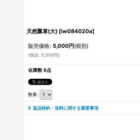
天然瓢箪(大)
[
iw084020a
]
販売価格
:
5,000
円
(税別)
(
税込
:
5,500
円
)
在庫数 6点
数量
:
返品特約・送料に関する重要事項