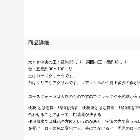
商品詳細
大きさ中央の玉：径約25ミリ 周囲の玉：径約18ミリ
台：直径約90〜100ミリ
玉はローズクォーツです。
台はクリアなアクリルです。（アクリルの性質上多少の傷が
ローズクォーツは天然のものですのでクラックや不純物が入
桃花 とは恋愛・結婚を指す。桃花運とは恋愛運、結婚運を
合わせることのよって、桃花運が決まる。
作用風水では桃花の方位というのがあり、宇宙の光で言う赤
を受け、ローズ色に変化する。外にでかけると、周囲のロー