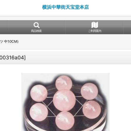
横浜中華街天宝堂本店
商品検索
ご利用案内
 中10CM)
100316a04
]