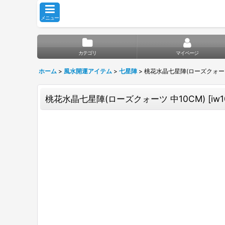
メニュー
カテゴリ
マイページ
ホーム
>
風水開運アイテム
>
七星陣
>
桃花水晶七星陣(ローズクォーツ
桃花水晶七星陣(ローズクォーツ 中10CM)
[
iw