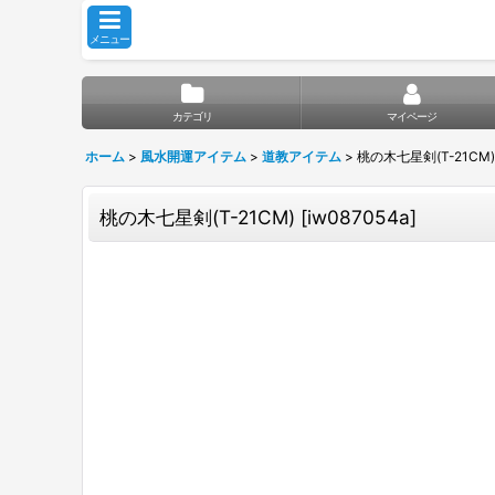
メニュー
カテゴリ
マイページ
ホーム
>
風水開運アイテム
>
道教アイテム
>
桃の木七星剣(T-21CM)
桃の木七星剣(T-21CM)
[
iw087054a
]