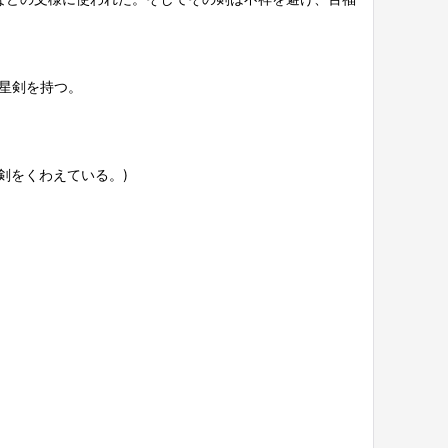
七星剣を持つ。
剣をくわえている。)