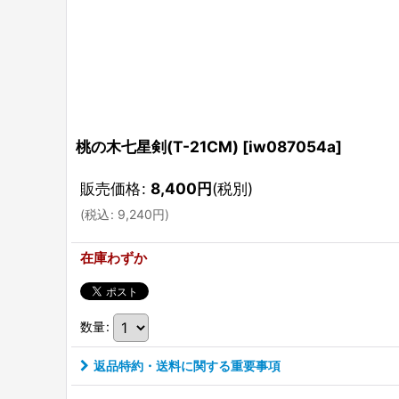
桃の木七星剣(T-21CM)
[
iw087054a
]
販売価格
:
8,400
円
(税別)
(
税込
:
9,240
円
)
在庫わずか
数量
:
返品特約・送料に関する重要事項