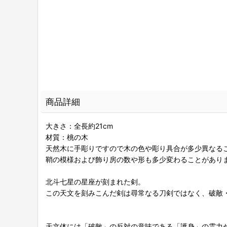
商品詳細
大きさ：全長約21cm
材質：桃の木
天然木に手彫りですので木の色や彫り具合が多少異なる
鞘の模様および飾り房の数や形も多少変わることがあり
北斗七星の星座が刻まれた剣。
この天文を刻みこんだ剣は尋常なる刀剣ではなく、破敵
天文体には「破敵」の反対の意味である「護身」の霊力