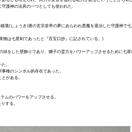
に守護神の法具の一つとしても使われた.
)鐘馗(しょうき)唐の玄宗皇帝の夢にあらわれ悪魔を退治した守護神で
実物は七星剣であったと『百宝口抄』に記されている。)
の頭をした壁飾りであり、獅子の霊力をパワーアップさせるために七星
いた。
軍事権のシンボル的存在であった。
ことがある。
イテムのパワーをアップさせる。
たりする。