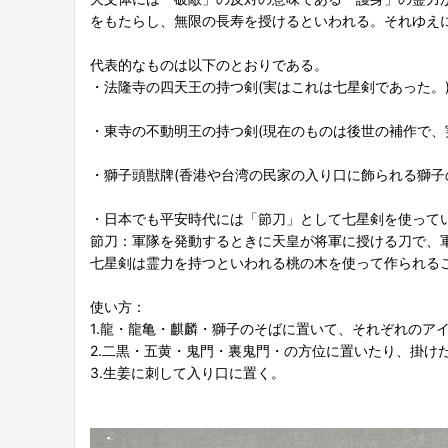
をもたらし、無限の長寿を授けるといわれる。それゆえ
代表的なものは以下のとおりである。
・法隆寺の四天王の持つ剣(実はこれは七星剣であった。
・東寺の不動明王の持つ剣(現在のものは後世の補作で、
・獅子頭獣牌(香港や台湾の民家の入り口に飾られる獅子
・日本でも平安時代には「節刀」として七星剣を使って
節刀：軍隊を発動するときに天皇が将軍に授ける刀で、
七星剣は霊力を持つといわれる桃の木を使って作られる
使い方：
1.龍・龍亀・麒麟・獅子のそばに置いて、それぞれのア
2.二黒・五黄・鬼門・裏鬼門・の方位に置いたり、掛け
3.生姜に刺して入り口に置く。