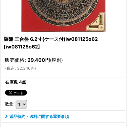
羅盤 三合盤 6.2寸(ケース付)iw081125o62
[
iw081125o62
]
販売価格
:
29,400
円
(税別)
(
税込
:
32,340
円
)
在庫数 4点
数量
:
返品特約・送料に関する重要事項