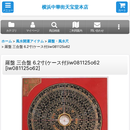
横浜中華街天宝堂本店
メニュー
カート
カテゴリ
マイページ
商品検索
ご利用案内
問い合わせ
ホーム
>
風水開運アイテム
>
羅盤・風水尺
>
羅盤 三合盤 6.2寸(ケース付)iw081125o62
羅盤 三合盤 6.2寸(ケース付)iw081125o62
[
iw081125o62
]