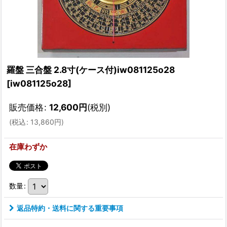
羅盤 三合盤 2.8寸(ケース付)iw081125o28
[
iw081125o28
]
販売価格
:
12,600
円
(税別)
(
税込
:
13,860
円
)
在庫わずか
数量
:
返品特約・送料に関する重要事項