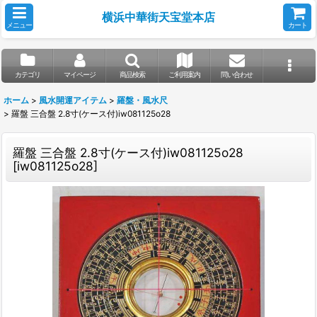
横浜中華街天宝堂本店
メニュー
カート
カテゴリ
マイページ
商品検索
ご利用案内
問い合わせ
ホーム
>
風水開運アイテム
>
羅盤・風水尺
>
羅盤 三合盤 2.8寸(ケース付)iw081125o28
羅盤 三合盤 2.8寸(ケース付)iw081125o28
[
iw081125o28
]