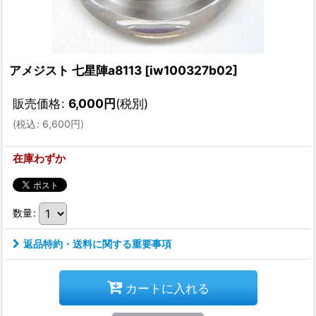
アメジスト 七星陣a8113
[
iw100327b02
]
販売価格
:
6,000
円
(税別)
(
税込
:
6,600
円
)
在庫わずか
数量
:
返品特約・送料に関する重要事項
カートに入れる