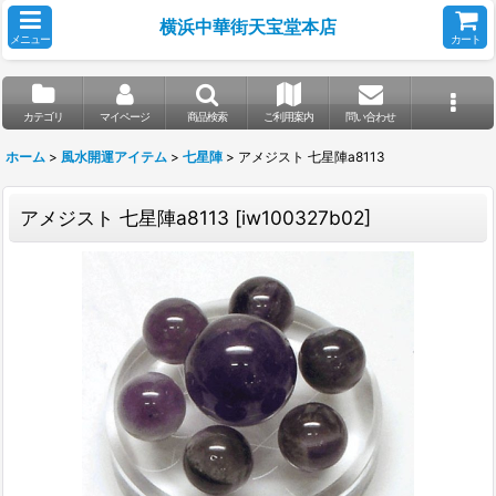
横浜中華街天宝堂本店
メニュー
カート
カテゴリ
マイページ
商品検索
ご利用案内
問い合わせ
ホーム
>
風水開運アイテム
>
七星陣
>
アメジスト 七星陣a8113
アメジスト 七星陣a8113
[
iw100327b02
]