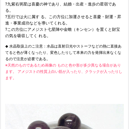
?九紫右弼星は喜慶の神であり、結婚・出産・進歩の星宿であ
る。
?五行では火に属す る。この方位に加運させると喜慶・財運・昇
進・事業成功などを導いてくれる。
?この方位にアメジスト七星陣や金蟾（キンセン）を置くと財宝
の気を吸収してく れる。
水晶取扱上のこ注意：水晶は直射日光やストーフなどの熱に直接あ
◆
てると色が薄くなったり、変色したりして本来の力を発揮出来なくな
るので注意が必要である。
※天然のものであるため画像の ものと色や形が多少異なる場合があり
ます。 アメジストの性質上白い筋が入ったり、クラックが入ったりし
ます。