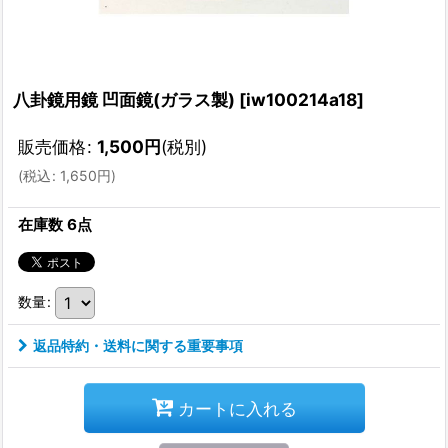
八卦鏡用鏡 凹面鏡(ガラス製)
[
iw100214a18
]
販売価格
:
1,500
円
(税別)
(
税込
:
1,650
円
)
在庫数 6点
数量
:
返品特約・送料に関する重要事項
カートに入れる