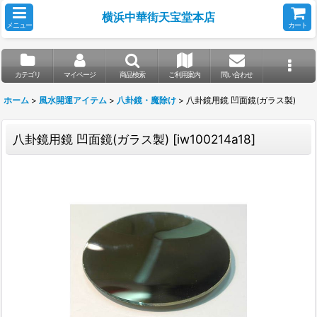
横浜中華街天宝堂本店
メニュー
カート
カテゴリ
マイページ
商品検索
ご利用案内
問い合わせ
ホーム
>
風水開運アイテム
>
八卦鏡・魔除け
>
八卦鏡用鏡 凹面鏡(ガラス製)
八卦鏡用鏡 凹面鏡(ガラス製)
[
iw100214a18
]