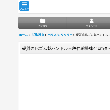
メニュー
カテゴリ
マイページ
ホーム
>
共通/護身
>
ポリス/ミリタリー
>
硬質強化ゴム製ハンドル三段
硬質強化ゴム製ハンドル三段伸縮警棒41cmタイ