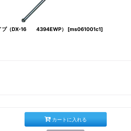
プ（DX-16 4394EWP）
[
ms061001c1
]
カートに入れる