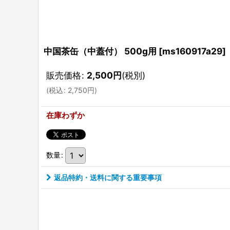
中国茶缶（中蓋付） 500g用
[
ms160917a29
]
販売価格
:
2,500
円
(税別)
(
税込
:
2,750
円
)
在庫わずか
数量
:
返品特約・送料に関する重要事項