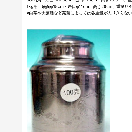
1kg用 底面φ18cm・缶口φ11cm、高さ26cm、重量約4
※白茶や大葉種など茶葉によっては各重量が入りきらな