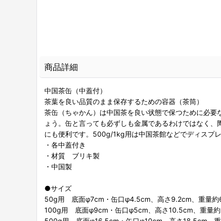
商品詳細
中国茶缶（中蓋付）
茶葉を良い品質のまま保存するための容器（茶筒）
茶缶（ちゃかん）は中国茶を良い状態で保つために必要
ょう。缶と言っても必ずしも金属であるわけではなく、陶
にも便利です。500g/1kg用は中国茶館などでディス
・各中蓋付き
・材質 ブリキ製
・中国製
●サイズ
50g用 底面φ7cm・缶口φ4.5cm、高さ9.2cm、重量約
100g用 底面φ9cm・缶口φ5cm、高さ10.5cm、重量約1
500g用 底面φ16.5cm・缶口φ10cm、高さ18.5cm、