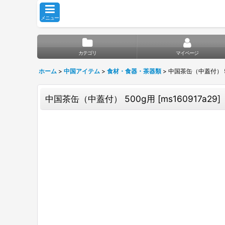
メニュー
カテゴリ
マイページ
ホーム
>
中国アイテム
>
食材・食器・茶器類
>
中国茶缶（中蓋付） 5
中国茶缶（中蓋付） 500g用
[
ms160917a29
]