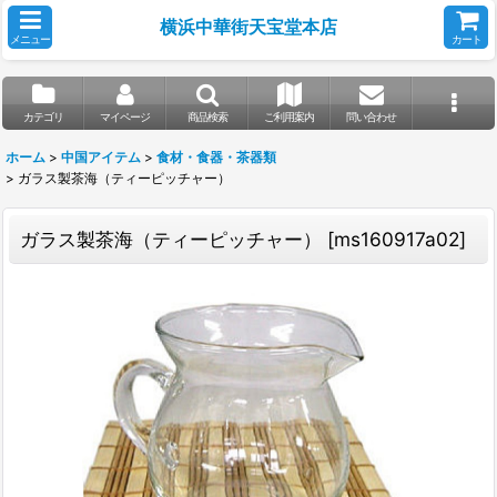
横浜中華街天宝堂本店
メニュー
カート
カテゴリ
マイページ
商品検索
ご利用案内
問い合わせ
ホーム
>
中国アイテム
>
食材・食器・茶器類
>
ガラス製茶海（ティーピッチャー）
ガラス製茶海（ティーピッチャー）
[
ms160917a02
]