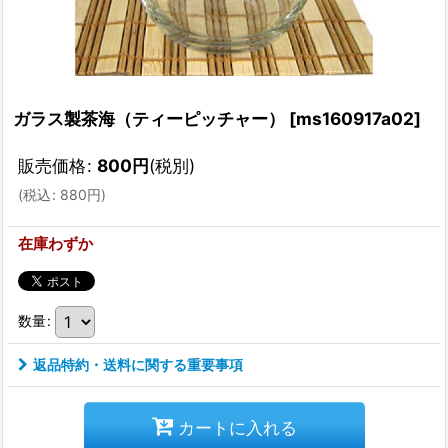
ガラス製茶海（ティーピッチャー）
[
ms160917a02
]
販売価格
:
800
円
(税別)
(
税込
:
880
円
)
在庫わずか
数量
:
返品特約・送料に関する重要事項
カートに入れる