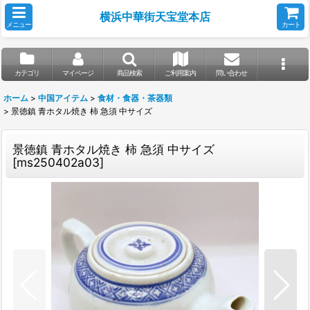
横浜中華街天宝堂本店
メニュー
カート
カテゴリ
マイページ
商品検索
ご利用案内
問い合わせ
ホーム
>
中国アイテム
>
食材・食器・茶器類
>
景徳鎮 青ホタル焼き 柿 急須 中サイズ
景徳鎮 青ホタル焼き 柿 急須 中サイズ
[
ms250402a03
]