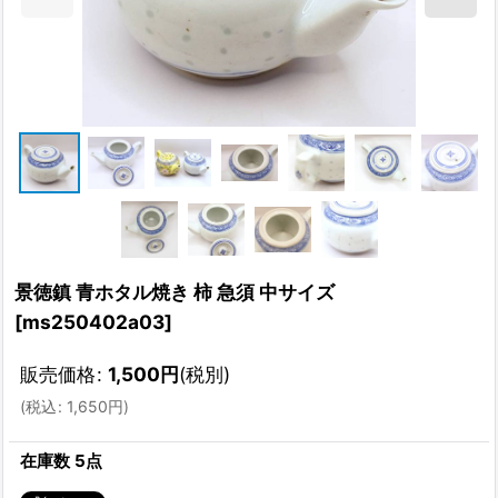
景徳鎮 青ホタル焼き 柿 急須 中サイズ
[
ms250402a03
]
販売価格
:
1,500
円
(税別)
(
税込
:
1,650
円
)
在庫数 5点