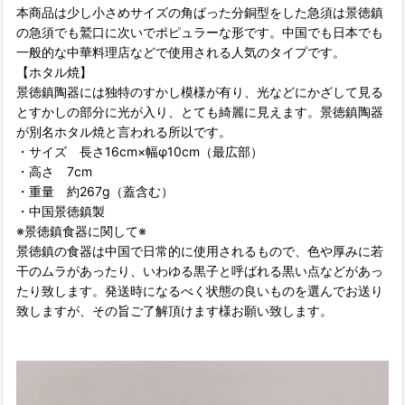
本商品は少し小さめサイズの角ばった分銅型をした急須は景徳鎮
の急須でも鷲口に次いでポピュラーな形です。中国でも日本でも
一般的な中華料理店などで使用される人気のタイプです。
【ホタル焼】
景徳鎮陶器には独特のすかし模様が有り、光などにかざして見る
とすかしの部分に光が入り、とても綺麗に見えます。景徳鎮陶器
が別名ホタル焼と言われる所以です。
・サイズ 長さ16cm×幅φ10cm（最広部）
・高さ 7cm
・重量 約267g（蓋含む）
・中国景徳鎮製
※景徳鎮食器に関して※
景徳鎮の食器は中国で日常的に使用されるもので、色や厚みに若
干のムラがあったり、いわゆる黒子と呼ばれる黒い点などがあっ
たり致します。発送時になるべく状態の良いものを選んでお送り
致しますが、その旨ご了解頂けます様お願い致します。