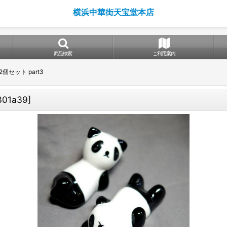
横浜中華街天宝堂本店
商品検索
ご利用案内
個セット part3
301a39
]