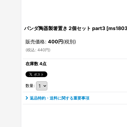
パンダ陶器製箸置き 2個セット part3
[
ms1803
販売価格
:
400
円
(税別)
(
税込
:
440
円
)
在庫数 4点
数量
:
返品特約・送料に関する重要事項