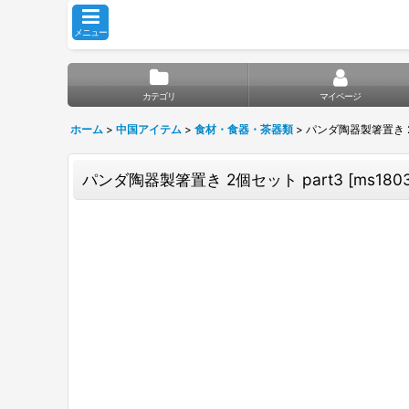
メニュー
カテゴリ
マイページ
ホーム
>
中国アイテム
>
食材・食器・茶器類
>
パンダ陶器製箸置き 2
パンダ陶器製箸置き 2個セット part3
[
ms180