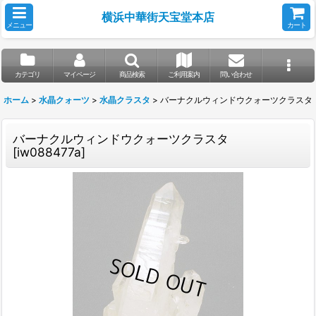
横浜中華街天宝堂本店
メニュー
カート
カテゴリ
マイページ
商品検索
ご利用案内
問い合わせ
ホーム
>
水晶クォーツ
>
水晶クラスタ
>
バーナクルウィンドウクォーツクラスタ
バーナクルウィンドウクォーツクラスタ
[
iw088477a
]