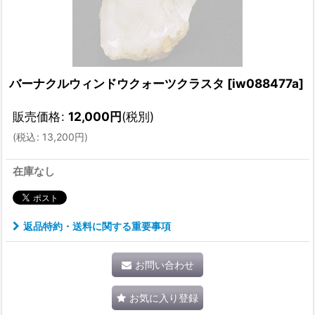
バーナクルウィンドウクォーツクラスタ
[
iw088477a
]
販売価格
:
12,000
円
(税別)
(
税込
:
13,200
円
)
在庫なし
返品特約・送料に関する重要事項
お問い合わせ
お気に入り登録