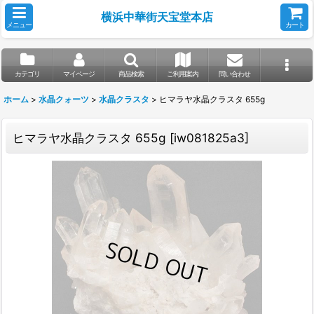
横浜中華街天宝堂本店
メニュー
カート
カテゴリ
マイページ
商品検索
ご利用案内
問い合わせ
ホーム
>
水晶クォーツ
>
水晶クラスタ
>
ヒマラヤ水晶クラスタ 655g
ヒマラヤ水晶クラスタ 655g
[
iw081825a3
]