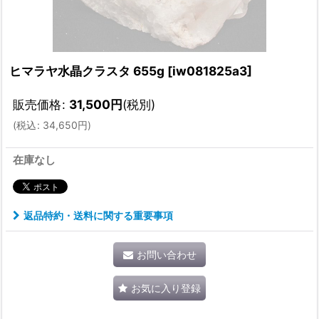
ヒマラヤ水晶クラスタ 655g
[
iw081825a3
]
販売価格
:
31,500
円
(税別)
(
税込
:
34,650
円
)
在庫なし
返品特約・送料に関する重要事項
お問い合わせ
お気に入り登録