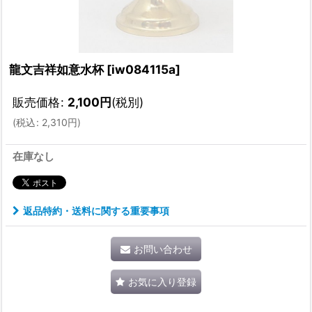
龍文吉祥如意水杯
[
iw084115a
]
販売価格
:
2,100
円
(税別)
(
税込
:
2,310
円
)
在庫なし
返品特約・送料に関する重要事項
お問い合わせ
お気に入り登録