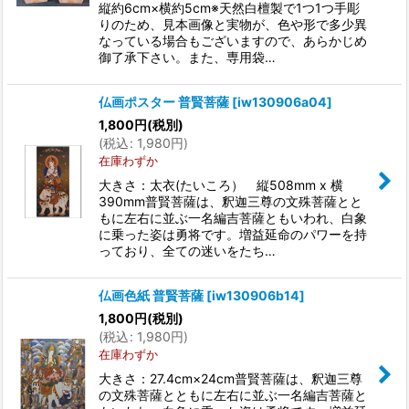
縦約6cm×横約5cm※天然白檀製で1つ1つ手彫
りのため、見本画像と実物が、色や形で多少異
なっている場合もございますので、あらかじめ
御了承下さい。また、専用袋…
仏画ポスター 普賢菩薩
[
iw130906a04
]
1,800
円
(税別)
(
税込
:
1,980
円
)
在庫わずか
大きさ：太衣(たいころ） 縦508mm x 横
390mm普賢菩薩は、釈迦三尊の文殊菩薩とと
もに左右に並ぶ一名編吉菩薩ともいわれ、白象
に乗った姿は勇将です。増益延命のパワーを持
っており、全ての迷いをたち…
仏画色紙 普賢菩薩
[
iw130906b14
]
1,800
円
(税別)
(
税込
:
1,980
円
)
在庫わずか
大きさ：27.4cm×24cm普賢菩薩は、釈迦三尊
の文殊菩薩とともに左右に並ぶ一名編吉菩薩と