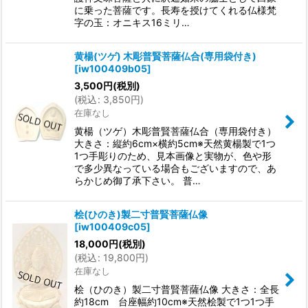
に乗った菩薩です。長寿を授けてくれる仏様梵
字の玉：オニキス16ミリ…
黄楊(ツゲ) 木彫普賢菩薩仏合(専用袋付き)
[
iw100409b05
]
3,500
円
(税別)
(
税込
:
3,850
円
)
在庫なし
黄楊（ツゲ）木彫普賢菩薩仏合（専用袋付き）
大きさ：縦約6cm×横約5cm※天然黄楊製で1つ
1つ手彫りのため、見本画像と実物が、色や形
で多少異なっている場合もございますので、あ
らかじめ御了承下さい。 普…
桧(ひのき)製二寸普賢菩薩仏像
[
iw100409c05
]
18,000
円
(税別)
(
税込
:
19,800
円
)
在庫なし
桧（ひのき）製二寸普賢菩薩仏像 大きさ：全長
約18cm 台座幅約10cm※天然桧製で1つ1つ手