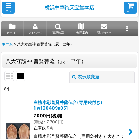
横浜中華街天宝堂本店
メニュー
カート
カテゴリ
マイページ
商品検索
ご利用案内
問い合わせ
ホーム
>
八大守護神 普賢菩薩（辰・巳年）
八大守護神 普賢菩薩（辰・巳年）
表示順変更
閉じる
8
件
表示数
:
白檀木彫普賢菩薩仏合(専用袋付き)
[
iw100409a05
]
並び順
:
7,000
円
(税別)
(
税込
:
7,700
円
)
在庫数 5点
絞り込む
白檀木彫普賢菩薩仏合（専用袋付き）大きさ：