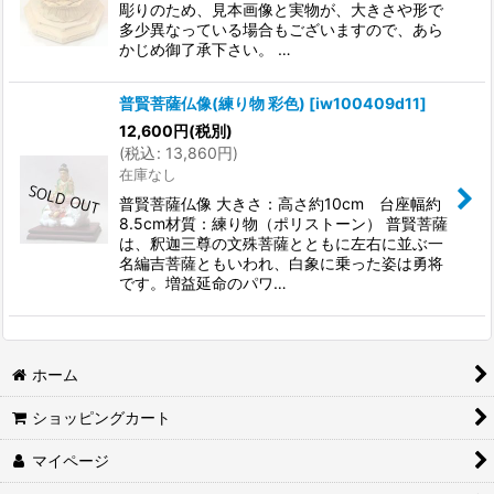
彫りのため、見本画像と実物が、大きさや形で
多少異なっている場合もございますので、あら
かじめ御了承下さい。 …
普賢菩薩仏像(練り物 彩色)
[
iw100409d11
]
12,600
円
(税別)
(
税込
:
13,860
円
)
在庫なし
普賢菩薩仏像 大きさ：高さ約10cm 台座幅約
8.5cm材質：練り物（ポリストーン） 普賢菩薩
は、釈迦三尊の文殊菩薩とともに左右に並ぶ一
名編吉菩薩ともいわれ、白象に乗った姿は勇将
です。増益延命のパワ…
ホーム
ショッピングカート
マイページ