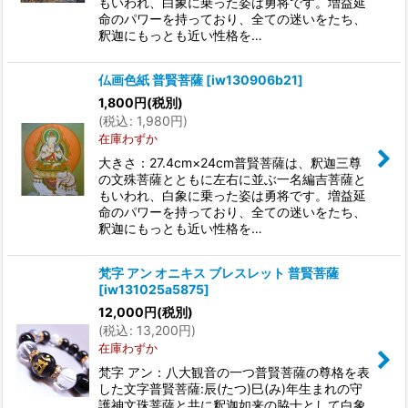
もいわれ、白象に乗った姿は勇将です。増益延
命のパワーを持っており、全ての迷いをたち、
釈迦にもっとも近い性格を…
仏画色紙 普賢菩薩
[
iw130906b21
]
1,800
円
(税別)
(
税込
:
1,980
円
)
在庫わずか
大きさ：27.4cm×24cm普賢菩薩は、釈迦三尊
の文殊菩薩とともに左右に並ぶ一名編吉菩薩と
もいわれ、白象に乗った姿は勇将です。増益延
命のパワーを持っており、全ての迷いをたち、
釈迦にもっとも近い性格を…
梵字 アン オニキス ブレスレット 普賢菩薩
[
iw131025a5875
]
12,000
円
(税別)
(
税込
:
13,200
円
)
在庫わずか
梵字 アン：八大観音の一つ普賢菩薩の尊格を表
した文字普賢菩薩:辰(たつ)巳(み)年生まれの守
護神文珠菩薩と共に釈迦如来の脇士として白象