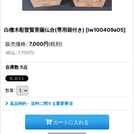
白檀木彫普賢菩薩仏合(専用袋付き)
[
iw100409a05
]
販売価格
:
7,000
円
(税別)
(
税込
:
7,700
円
)
在庫数 5点
数量
:
返品特約・送料に関する重要事項
カートに入れる