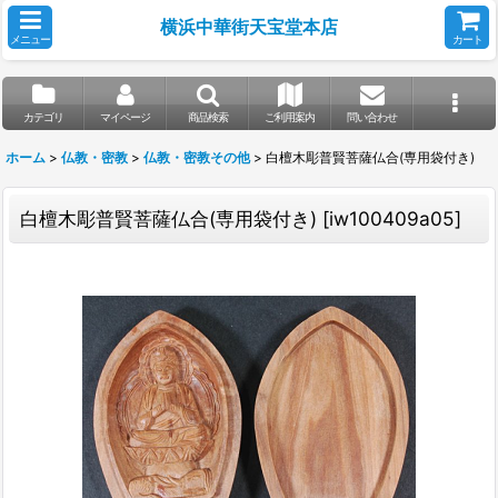
横浜中華街天宝堂本店
メニュー
カート
カテゴリ
マイページ
商品検索
ご利用案内
問い合わせ
ホーム
>
仏教・密教
>
仏教・密教その他
>
白檀木彫普賢菩薩仏合(専用袋付き)
白檀木彫普賢菩薩仏合(専用袋付き)
[
iw100409a05
]