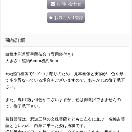
お問い合わせ
お気に入り登録
商品詳細
白檀木彫普賢菩薩仏合（専用袋付き）
大きさ：縦約6cm×横約5cm
※天然白檀製で1つ1つ手彫りのため、見本画像と実物が、色や形
で多少異なっている場合もございますので、あらかじめ御了承下
さい。
また、専用袋は何色かございますが、色は御選択できませんの
で、御了承下さい。
普賢菩薩は、釈迦三尊の文殊菩薩とともに左右に並ぶ一名編吉菩
薩ともいわれ、白象に乗った姿は勇将です。
増益延命のパワーを持っており、全ての迷いをたち、釈迦にもっ