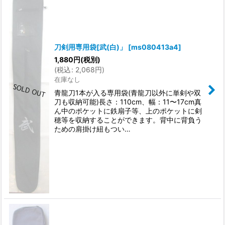
刀剣用専用袋[武(白)」
[
ms080413a4
]
1,880
円
(税別)
(
税込
:
2,068
円
)
在庫なし
青龍刀1本が入る専用袋(青龍刀以外に単剣や双
刀も収納可能)長さ：110cm、幅：11〜17cm真
ん中のポケットに鉄扇子等、上のポケットに剣
穂等を収納することができます。背中に背負う
ための肩掛け紐もつい…