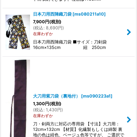
日本刀用西陣織刀袋
[
ms080211a10
]
7,900
円
(税別)
(
税込
:
8,690
円
)
在庫わずか
日本刀用西陣織刀袋 ■サイズ：刀剣袋
16cm×135cm 紐 250cm
大刀用紫刀袋（裏地付）
[
ms090223a1
]
1,300
円
(税別)
(
税込
:
1,430
円
)
在庫わずか
刀・剣両方に対応の専用袋 【寸法】大刀用：
12cm×132cm 【材質】化繊製もしくは綿製 裏
地の色は紺色、ベージュ色等ですが、 ご選択で