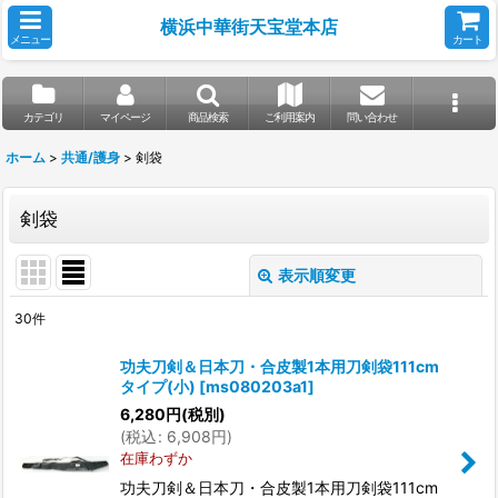
横浜中華街天宝堂本店
メニュー
カート
カテゴリ
マイページ
商品検索
ご利用案内
問い合わせ
ホーム
>
共通/護身
>
剣袋
剣袋
表示順変更
閉じる
30
件
表示数
:
功夫刀剣＆日本刀・合皮製1本用刀剣袋111cm
タイプ(小)
[
ms080203a1
]
並び順
:
6,280
円
(税別)
(
税込
:
6,908
円
)
在庫わずか
絞り込む
功夫刀剣＆日本刀・合皮製1本用刀剣袋111cm