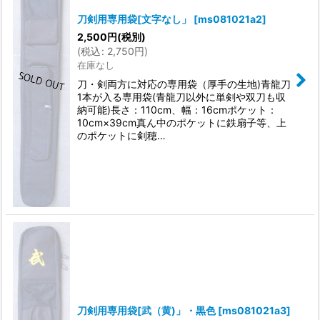
刀剣用専用袋[文字なし」
[
ms081021a2
]
2,500
円
(税別)
(
税込
:
2,750
円
)
在庫なし
刀・剣両方に対応の専用袋（厚手の生地)青龍刀
1本が入る専用袋(青龍刀以外に単剣や双刀も収
納可能)長さ：110cm、幅：16cmポケット：
10cm×39cm真ん中のポケットに鉄扇子等、上
のポケットに剣穂…
刀剣用専用袋[武（黄)」・黒色
[
ms081021a3
]