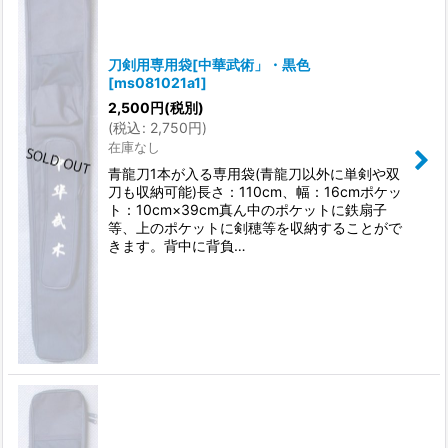
刀剣用専用袋[中華武術」・黒色
[
ms081021a1
]
2,500
円
(税別)
(
税込
:
2,750
円
)
在庫なし
青龍刀1本が入る専用袋(青龍刀以外に単剣や双
刀も収納可能)長さ：110cm、幅：16cmポケッ
ト：10cm×39cm真ん中のポケットに鉄扇子
等、上のポケットに剣穂等を収納することがで
きます。背中に背負…