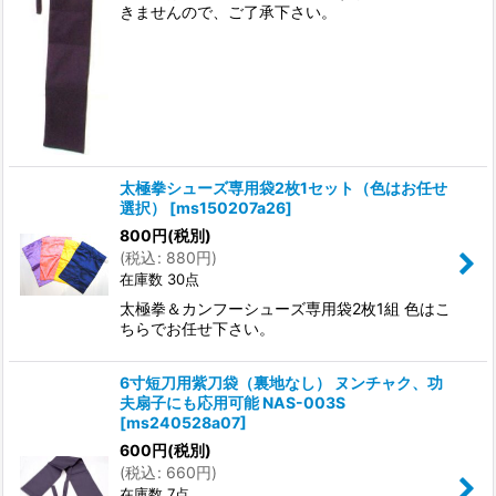
きませんので、ご了承下さい。
太極拳シューズ専用袋2枚1セット（色はお任せ
選択）
[
ms150207a26
]
800
円
(税別)
(
税込
:
880
円
)
在庫数 30点
太極拳＆カンフーシューズ専用袋2枚1組 色はこ
ちらでお任せ下さい。
6寸短刀用紫刀袋（裏地なし） ヌンチャク、功
夫扇子にも応用可能 NAS-003S
[
ms240528a07
]
600
円
(税別)
(
税込
:
660
円
)
在庫数 7点