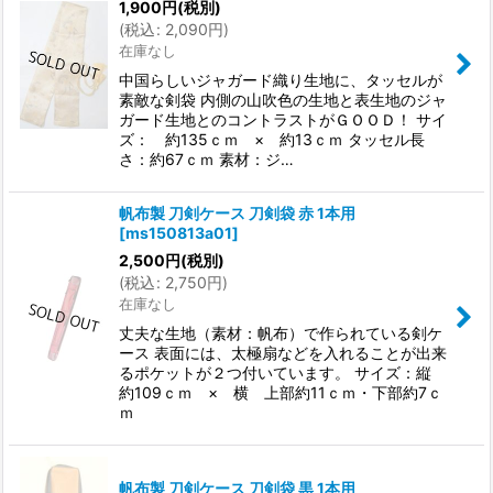
1,900
円
(税別)
(
税込
:
2,090
円
)
在庫なし
中国らしいジャガード織り生地に、タッセルが
素敵な剣袋 内側の山吹色の生地と表生地のジャ
ガード生地とのコントラストがＧＯＯＤ！ サイ
ズ： 約135ｃｍ × 約13ｃｍ タッセル長
さ：約67ｃｍ 素材：ジ…
帆布製 刀剣ケース 刀剣袋 赤 1本用
[
ms150813a01
]
2,500
円
(税別)
(
税込
:
2,750
円
)
在庫なし
丈夫な生地（素材：帆布）で作られている剣ケ
ース 表面には、太極扇などを入れることが出来
るポケットが２つ付いています。 サイズ：縦
約109ｃｍ × 横 上部約11ｃｍ・下部約7ｃ
ｍ
帆布製 刀剣ケース 刀剣袋 黒 1本用