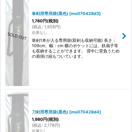
単剣用専用袋(黒色)
[
ms070428d3
]
1,780
円
(税別)
(
税込
:
1,958
円
)
在庫なし
単剣1本が入る専用袋(双剣も収納可能) 長さ：
109cm、幅：cm 横のポケットには、鉄扇子等
も収納することができます。 背中に背負うため
の肩掛け紐もついています。
刀剣用専用袋(黒色)
[
ms070428d4
]
1,980
円
(税別)
(
税込
:
2,178
円
)
在庫なし