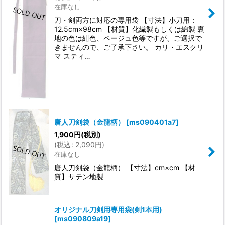
在庫なし
刀・剣両方に対応の専用袋 【寸法】小刀用：
12.5cm×98cm 【材質】化繊製もしくは綿製 裏
地の色は紺色、ベージュ色等ですが、ご選択で
きませんので、ご了承下さい。 カリ・エスクリ
マ スティ…
唐人刀剣袋（金龍柄）
[
ms090401a7
]
1,900
円
(税別)
(
税込
:
2,090
円
)
在庫なし
唐人刀剣袋（金龍柄） 【寸法】cm×cm 【材
質】サテン地製
オリジナル刀剣用専用袋(剣1本用)
[
ms090809a19
]