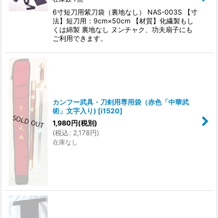
6寸短刀用紫刀袋（裏地なし） NAS-003S 【寸
法】短刀用：9cm×50cm 【材質】化繊製もし
くは綿製 裏地なし ヌンチャク、功夫扇子にも
ご利用できます。
カンフー武具・刀剣用専用袋（赤色「中華武
術」文字入り)
[
i1520
]
1,980
円
(税別)
(
税込
:
2,178
円
)
在庫なし