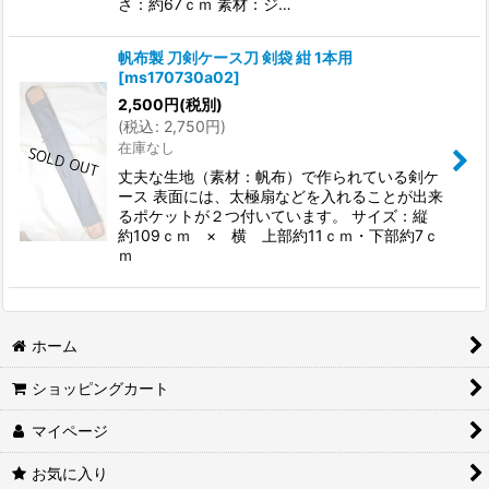
さ：約67ｃｍ 素材：ジ…
帆布製 刀剣ケース刀 剣袋 紺 1本用
[
ms170730a02
]
2,500
円
(税別)
(
税込
:
2,750
円
)
在庫なし
丈夫な生地（素材：帆布）で作られている剣ケ
ース 表面には、太極扇などを入れることが出来
るポケットが２つ付いています。 サイズ：縦
約109ｃｍ × 横 上部約11ｃｍ・下部約7ｃ
ｍ
ホーム
ショッピングカート
マイページ
お気に入り