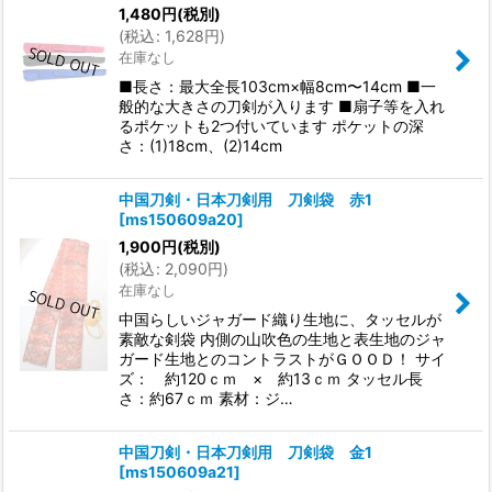
1,480
円
(税別)
(
税込
:
1,628
円
)
在庫なし
■長さ：最大全長103cm×幅8cm〜14cm ■一
般的な大きさの刀剣が入ります ■扇子等を入れ
るポケットも2つ付いています ポケットの深
さ：(1)18cm、(2)14cm
中国刀剣・日本刀剣用 刀剣袋 赤1
[
ms150609a20
]
1,900
円
(税別)
(
税込
:
2,090
円
)
在庫なし
中国らしいジャガード織り生地に、タッセルが
素敵な剣袋 内側の山吹色の生地と表生地のジャ
ガード生地とのコントラストがＧＯＯＤ！ サイ
ズ： 約120ｃｍ × 約13ｃｍ タッセル長
さ：約67ｃｍ 素材：ジ…
中国刀剣・日本刀剣用 刀剣袋 金1
[
ms150609a21
]