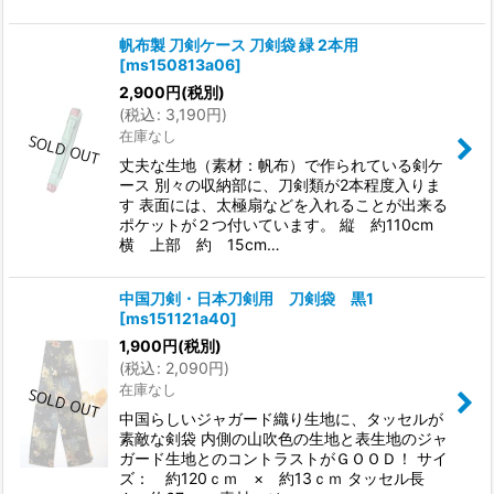
帆布製 刀剣ケース 刀剣袋 緑 2本用
[
ms150813a06
]
2,900
円
(税別)
(
税込
:
3,190
円
)
在庫なし
丈夫な生地（素材：帆布）で作られている剣ケ
ース 別々の収納部に、刀剣類が2本程度入りま
す 表面には、太極扇などを入れることが出来る
ポケットが２つ付いています。 縦 約110cm
横 上部 約 15cm…
中国刀剣・日本刀剣用 刀剣袋 黒1
[
ms151121a40
]
1,900
円
(税別)
(
税込
:
2,090
円
)
在庫なし
中国らしいジャガード織り生地に、タッセルが
素敵な剣袋 内側の山吹色の生地と表生地のジャ
ガード生地とのコントラストがＧＯＯＤ！ サイ
ズ： 約120ｃｍ × 約13ｃｍ タッセル長