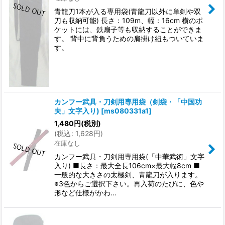
青龍刀1本が入る専用袋(青龍刀以外に単剣や双
刀も収納可能) 長さ：109m、幅：16cm 横のポ
ケットには、鉄扇子等も収納することができま
す。 背中に背負うための肩掛け紐もついていま
す。
カンフー武具・刀剣用専用袋（剣袋・「中国功
夫」文字入り)
[
ms080331a1
]
1,480
円
(税別)
(
税込
:
1,628
円
)
在庫なし
カンフー武具・刀剣用専用袋(「中華武術」文字
入り) ■長さ：最大全長106cm×最大幅8cm ■
一般的な大きさの太極剣、青龍刀が入ります。
※3色からご選択下さい。再入荷のたびに、色や
形など仕様がかわ…