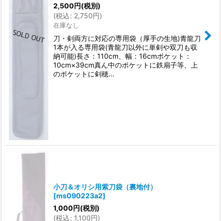
2,500
円
(税別)
(
税込
:
2,750
円
)
在庫なし
刀・剣両方に対応の専用袋（厚手の生地)青龍刀
1本が入る専用袋(青龍刀以外に単剣や双刀も収
納可能)長さ：110cm、幅：16cmポケット：
10cm×39cm真ん中のポケットに鉄扇子等、上
のポケットに剣穂…
小刀＆オリシ用紫刀袋（裏地付）
[
ms090223a2
]
1,000
円
(税別)
(
税込
:
1,100
円
)