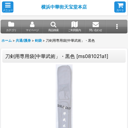
横浜中華街天宝堂本店
メニュー
カート
カテゴリ
マイページ
商品検索
ご利用案内
問い合わせ
ホーム
>
共通/護身
>
剣袋
>
刀剣用専用袋[中華武術」・黒色
刀剣用専用袋[中華武術」・黒色
[
ms081021a1
]