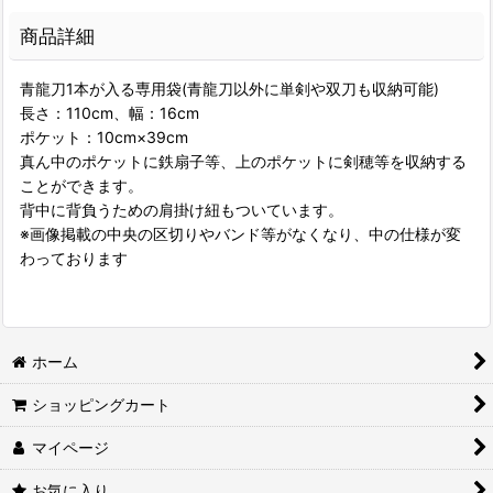
商品詳細
青龍刀1本が入る専用袋(青龍刀以外に単剣や双刀も収納可能)
長さ：110cm、幅：16cm
ポケット：10cm×39cm
真ん中のポケットに鉄扇子等、上のポケットに剣穂等を収納する
ことができます。
背中に背負うための肩掛け紐もついています。
※画像掲載の中央の区切りやバンド等がなくなり、中の仕様が変
わっております
ホーム
ショッピングカート
マイページ
お気に入り