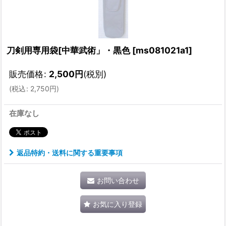
刀剣用専用袋[中華武術」・黒色
[
ms081021a1
]
販売価格
:
2,500
円
(税別)
(
税込
:
2,750
円
)
在庫なし
返品特約・送料に関する重要事項
お問い合わせ
お気に入り登録