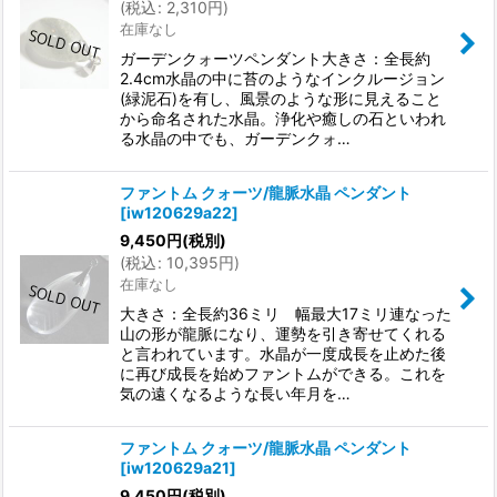
(
税込
:
2,310
円
)
在庫なし
ガーデンクォーツペンダント大きさ：全長約
2.4cm水晶の中に苔のようなインクルージョン
(緑泥石)を有し、風景のような形に見えること
から命名された水晶。浄化や癒しの石といわれ
る水晶の中でも、ガーデンクォ…
ファントム クォーツ/龍脈水晶 ペンダント
[
iw120629a22
]
9,450
円
(税別)
(
税込
:
10,395
円
)
在庫なし
大きさ：全長約36ミリ 幅最大17ミリ連なった
山の形が龍脈になり、運勢を引き寄せてくれる
と言われています。水晶が一度成長を止めた後
に再び成長を始めファントムができる。これを
気の遠くなるような長い年月を…
ファントム クォーツ/龍脈水晶 ペンダント
[
iw120629a21
]
9,450
円
(税別)