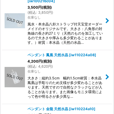
[
iw100216c04
]
3,500
円
(税別)
(
税込
:
3,850
円
)
在庫なし
風水・本水晶八卦ストラップ付天宝堂オーダー
メイドのオリジナルです。大きさ：八角形の対
角線の長さ約27ミリ（天然のものを加工してい
るので大きさや厚みも多少変わることがありま
す。）材質：本水晶（天然の水晶…
ペンダント 鳳凰 天然水晶
[
iw110224a08
]
4,200
円
(税別)
(
税込
:
4,620
円
)
在庫なし
大きさ：縦約3.5cm 幅約1.5cm材質：本水晶
鳳凰は手彫りのため文様が多少変わることがあ
ります。天然ですので自然なクラックなどが入
ることがあります。また画像もモニタ環境によ
って色や明るさが多少異な…
ペンダント 金龍 天然水晶
[
iw110224a10
]