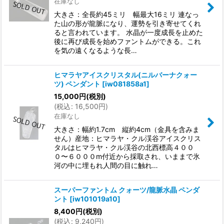
在庫なし
大きさ：全長約45ミリ 幅最大16ミリ 連なっ
た山の形が龍脈になり、運勢を引き寄せてくれ
ると言われています。 水晶が一度成長を止めた
後に再び成長を始めファントムができる。これ
を気の遠くなるような長…
ヒマラヤアイスクリスタル(ニルバーナクォー
ツ) ペンダント
[
iw081858a1
]
15,000
円
(税別)
(
税込
:
16,500
円
)
在庫なし
大きさ：幅約1.7cm 縦約4cm（金具を含みま
せん）産地：ヒマラヤ・クル渓谷アイスクリス
タルはヒマラヤ・クル渓谷の北西標高４００
０〜６０００m付近から採取され、いままで氷
河の中に埋もれ人間の目に触れ…
スーパーファントム クォーツ/龍脈水晶 ペンダ
ント
[
iw101019a10
]
8,400
円
(税別)
(
税込
:
9,240
円
)