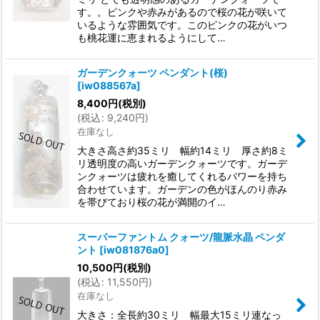
す。。ピンクや赤みがあるので桜の花が咲いて
いるような雰囲気です。このピンクの花がいつ
も桃花運に恵まれるようにして…
ガーデンクォーツ ペンダント(桜)
[
iw088567a
]
8,400
円
(税別)
(
税込
:
9,240
円
)
在庫なし
大きさ高さ約35ミリ 幅約14ミリ 厚さ約8ミ
リ透明度の高いガーデンクォーツです。ガーデ
ンクォーツは疲れを癒してくれるパワーを持ち
合わせています。ガーデンの色がほんのり赤み
を帯びており桜の花が満開のイ…
スーパーファントム クォーツ/龍脈水晶 ペンダ
ント
[
iw081876a0
]
10,500
円
(税別)
(
税込
:
11,550
円
)
在庫なし
大きさ：全長約30ミリ 幅最大15ミリ連なっ