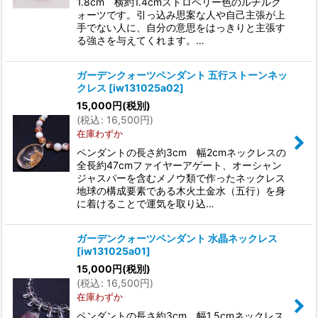
1.8cm 横約1.4cmストロベリー色のルチルク
ォーツです。引っ込み思案な人や自己主張が上
手でない人に、自分の意思をはっきりと主張す
る強さを与えてくれます。…
ガーデンクォーツペンダント 五行ストーンネッ
クレス
[
iw131025a02
]
15,000
円
(税別)
(
税込
:
16,500
円
)
在庫わずか
ペンダントの長さ約3cm 幅2cmネックレスの
全長約47cmファイヤーアゲート、オーシャン
ジャスパーを含むメノウ類で作ったネックレス
地球の構成要素である木火土金水（五行）を身
に着けることで運気を取り込…
ガーデンクォーツペンダント 水晶ネックレス
[
iw131025a01
]
15,000
円
(税別)
(
税込
:
16,500
円
)
在庫わずか
ペンダントの長さ約3cm 幅1.5cmネックレス