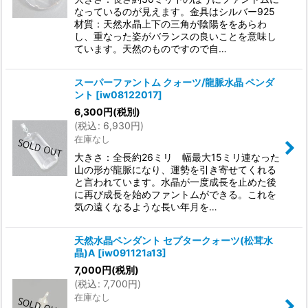
なっているのが見えます。金具はシルバー925
材質：天然水晶上下の三角が陰陽ををあらわ
し、重なった姿がバランスの良いことを意味し
ています。天然のものですので自…
スーパーファントム クォーツ/龍脈水晶 ペンダ
ント
[
iw08122017
]
6,300
円
(税別)
(
税込
:
6,930
円
)
在庫なし
大きさ：全長約26ミリ 幅最大15ミリ連なった
山の形が龍脈になり、運勢を引き寄せてくれる
と言われています。水晶が一度成長を止めた後
に再び成長を始めファントムができる。これを
気の遠くなるような長い年月を…
天然水晶ペンダント セプタークォーツ(松茸水
晶)A
[
iw091121a13
]
7,000
円
(税別)
(
税込
:
7,700
円
)
在庫なし