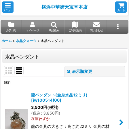
横浜中華街天宝堂本店
メニュー
カート
カテゴリ
マイページ
商品検索
ご利用案内
問い合わせ
ホーム
>
水晶クォーツ
>
水晶ペンダント
水晶ペンダント
表示順変更
閉じる
58
件
表示数
:
龍ペンダント(金糸水晶12ミリ)
[
iw100514f06
]
並び順
:
3,500
円
(税別)
(
税込
:
3,850
円
)
在庫わずか
絞り込む
龍の金具の大きさ：高さ約22ミリ 金具の材