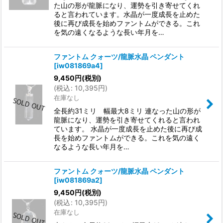
た山の形が龍脈になり、運勢を引き寄せてくれ
ると言われています。水晶が一度成長を止めた
後に再び成長を始めファントムができる。これ
を気の遠くなるような長い年月を…
ファントム クォーツ/龍脈水晶 ペンダント
[
iw081869a4
]
9,450
円
(税別)
(
税込
:
10,395
円
)
在庫なし
全長約31ミリ 幅最大8ミリ 連なった山の形が
龍脈になり、運勢を引き寄せてくれると言われ
ています。 水晶が一度成長を止めた後に再び成
長を始めファントムができる。これを気の遠く
なるような長い年月を…
ファントム クォーツ/龍脈水晶 ペンダント
[
iw081869a2
]
9,450
円
(税別)
(
税込
:
10,395
円
)
在庫なし