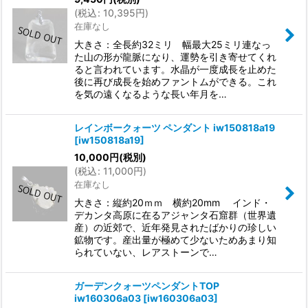
(
税込
:
10,395
円
)
在庫なし
大きさ：全長約32ミリ 幅最大25ミリ連なっ
た山の形が龍脈になり、運勢を引き寄せてくれ
ると言われています。水晶が一度成長を止めた
後に再び成長を始めファントムができる。これ
を気の遠くなるような長い年月を…
レインボークォーツ ペンダント iw150818a19
[
iw150818a19
]
10,000
円
(税別)
(
税込
:
11,000
円
)
在庫なし
大きさ：縦約20ｍｍ 横約20mm インド・
デカンタ高原に在るアジャンタ石窟群（世界遺
産）の近郊で、近年発見されたばかりの珍しい
鉱物です。産出量が極めて少ないためあまり知
られていない、レアストーンで…
ガーデンクォーツペンダントTOP
iw160306a03
[
iw160306a03
]