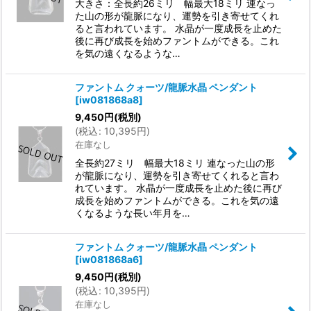
大きさ：全長約26ミリ 幅最大18ミリ 連なっ
た山の形が龍脈になり、運勢を引き寄せてくれ
ると言われています。 水晶が一度成長を止めた
後に再び成長を始めファントムができる。これ
を気の遠くなるような…
ファントム クォーツ/龍脈水晶 ペンダント
[
iw081868a8
]
9,450
円
(税別)
(
税込
:
10,395
円
)
在庫なし
全長約27ミリ 幅最大18ミリ 連なった山の形
が龍脈になり、運勢を引き寄せてくれると言わ
れています。 水晶が一度成長を止めた後に再び
成長を始めファントムができる。これを気の遠
くなるような長い年月を…
ファントム クォーツ/龍脈水晶 ペンダント
[
iw081868a6
]
9,450
円
(税別)
(
税込
:
10,395
円
)
在庫なし