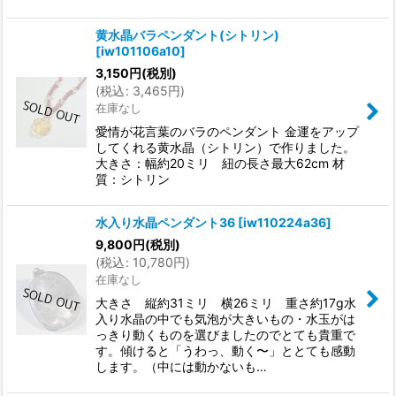
黄水晶バラペンダント(シトリン)
[
iw101106a10
]
3,150
円
(税別)
(
税込
:
3,465
円
)
在庫なし
愛情が花言葉のバラのペンダント 金運をアップ
してくれる黄水晶（シトリン）で作りました。
大きさ：幅約20ミリ 紐の長さ最大62cm 材
質：シトリン
水入り水晶ペンダント36
[
iw110224a36
]
9,800
円
(税別)
(
税込
:
10,780
円
)
在庫なし
大きさ 縦約31ミリ 横26ミリ 重さ約17g水
入り水晶の中でも気泡が大きいもの・水玉がは
っきり動くものを選びましたのでとても貴重で
す。傾けると「うわっ、動く〜」ととても感動
します。（中には動かないも…