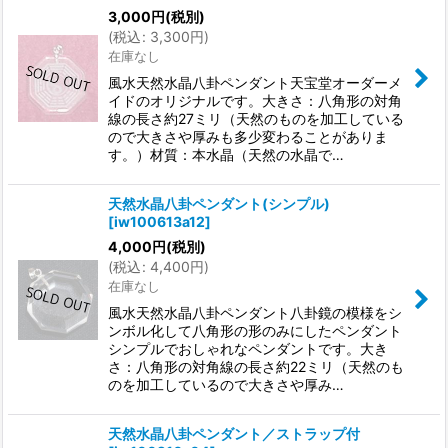
3,000
円
(税別)
(
税込
:
3,300
円
)
在庫なし
風水天然水晶八卦ペンダント天宝堂オーダーメ
イドのオリジナルです。大きさ：八角形の対角
線の長さ約27ミリ（天然のものを加工している
ので大きさや厚みも多少変わることがありま
す。）材質：本水晶（天然の水晶で…
天然水晶八卦ペンダント(シンプル)
[
iw100613a12
]
4,000
円
(税別)
(
税込
:
4,400
円
)
在庫なし
風水天然水晶八卦ペンダント八卦鏡の模様をシ
ンボル化して八角形の形のみにしたペンダント
シンプルでおしゃれなペンダントです。大き
さ：八角形の対角線の長さ約22ミリ（天然のも
のを加工しているので大きさや厚み…
天然水晶八卦ペンダント／ストラップ付