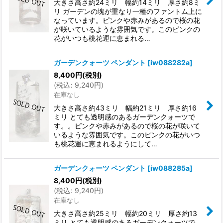
大きさ高さ約24ミリ 幅約14ミリ 厚さ約8ミ
リ ガーデンの塊が重なり一種のファントム上に
なっています。ピンクや赤みがあるので桜の花
が咲いているような雰囲気です。このピンクの
花がいつも桃花運に恵まれる…
ガーデンクォーツ ペンダント
[
iw088282a
]
8,400
円
(税別)
(
税込
:
9,240
円
)
在庫なし
大きさ高さ約43ミリ 幅約21ミリ 厚さ約16
ミリ とても透明感のあるガーデンクォーツで
す。。ピンクや赤みがあるので桜の花が咲いて
いるような雰囲気です。このピンクの花がいつ
も桃花運に恵まれるようにして…
ガーデンクォーツ ペンダント
[
iw088285a
]
8,400
円
(税別)
(
税込
:
9,240
円
)
在庫なし
大きさ高さ約25ミリ 幅約20ミリ 厚さ約13
ミリ とても透明感のあるガーデンクォーツで