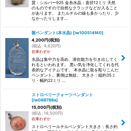
質：シルバー925 金糸水晶：直径12ミリ 天然
のものですので自然なクラックなどが入ること
があります。 またルチルの線も多かったり、少
なかったりします…
龍ペンダント(本水晶)
[
iw100514f40
]
4,200
円
(税別)
(
税込
:
4,620
円
)
在庫わずか
水晶は集中力を高め、潜在能力を引き出してく
れるといわれます。 悪い気を浄化してくれる代
表的なアイテムです。 本水晶に龍を彫りこんだ
ペンダント。裏側は無紋。 大きさ：縦約35ミ
リ・幅約22ミリ …
ストロベリークォーツペンダント
[
iw088788a
]
15,000
円
(税別)
(
税込
:
16,500
円
)
在庫わずか
ストロベリールチルペンダント大きさ：長さ約