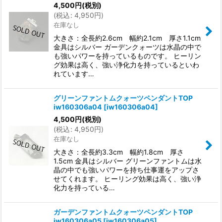
4,500
円
(税別)
(
税込
:
4,950
円
)
在庫なし
大きさ：全長約2.6cm 幅約2.1cm 厚さ1.1cm
金具はシルバー ガーデンクォーツは水晶の中で
も強いパワーを持っているものです。 ヒーリン
グ効果は高く、強い浄化力を持っているといわ
れています…
グリーンファントムクォーツペンダントTOP
iw160306a04
[
iw160306a04
]
4,500
円
(税別)
(
税込
:
4,950
円
)
在庫なし
大きさ：全長約3.3cm 幅約1.8cm 厚さ
1.5cm 金具はシルバー グリーンファントムは水
晶の中でも強いパワーを持ち仕事運をアップさ
せてくれます。 ヒーリング効果は高く、強い浄
化力を持っている…
ガーデンファントムクォーツペンダントTOP
iw160306a05
[
iw160306a05
]