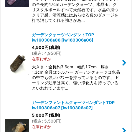
の全長約47cmガーデンクォーツ、水晶玉、ク
リスタルボールすべて天然石です。水晶の持つ
クリア感、清涼感にはあらゆる負のダメージを
打ち消してくれる強さがあ…
ガーデンクォーツペンダントTOP
iw160306a06
[
iw160306a06
]
4,500
円
(税別)
(
税込
:
4,950
円
)
在庫わずか
大きさ：全長約3.6cm 幅約1.7cm 厚さ
1.3cm 金具はシルバー ガーデンクォーツは水晶
の中でも強いパワーを持っているものです。 ヒ
ーリング効果は高く、強い浄化力を持っている
といわれています…
ガーデンファントムクォーツペンダントTOP
iw160306a07
[
iw160306a07
]
5,000
円
(税別)
(
税込
:
5,500
円
)
在庫わずか