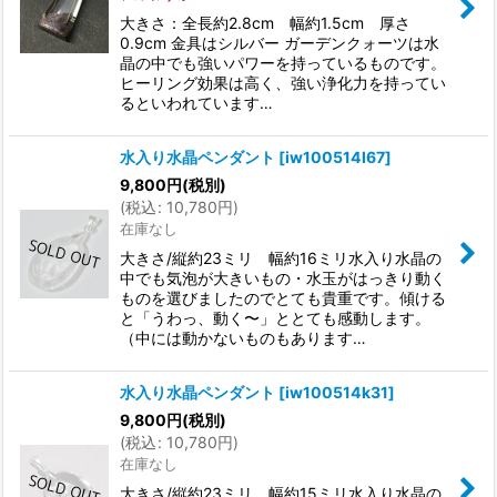
大きさ：全長約2.8cm 幅約1.5cm 厚さ
0.9cm 金具はシルバー ガーデンクォーツは水
晶の中でも強いパワーを持っているものです。
ヒーリング効果は高く、強い浄化力を持ってい
るといわれています…
水入り水晶ペンダント
[
iw100514l67
]
9,800
円
(税別)
(
税込
:
10,780
円
)
在庫なし
大きさ/縦約23ミリ 幅約16ミリ水入り水晶の
中でも気泡が大きいもの・水玉がはっきり動く
ものを選びましたのでとても貴重です。傾ける
と「うわっ、動く〜」ととても感動します。
（中には動かないものもあります…
水入り水晶ペンダント
[
iw100514k31
]
9,800
円
(税別)
(
税込
:
10,780
円
)
在庫なし
大きさ/縦約23ミリ 幅約15ミリ水入り水晶の