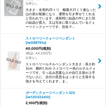
在庫なし
大きさ：全長約25ミリ 幅最大21ミリ連なった
山の形が龍脈になり、運勢を引き寄せてくれる
と言われています。成長時に結晶の中にまた別
の結晶が貫入、又は完全に取り込んでいるクォ
ーツインクォーツです。別名マ…
ストロベリークォーツペンダント
[
iw088791a
]
40,000
円
(税別)
(
税込
:
44,000
円
)
在庫なし
ストロベリールチルペンダント大きさ：長さ約
3cm 横約1.3cm ストロベリー色のルチルクォ
ーツです。引っ込み思案な人や自己主張が上手
でない人に、自分の意思をはっきりと主張する
強さを与えてくれます。ま…
ガーデンクォーツペンダント322
[
iw120322a10
]
2,100
円
(税別)