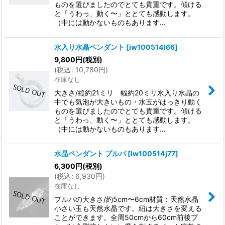
ものを選びましたのでとても貴重です。傾ける
と「うわっ、動く〜」ととても感動します。
（中には動かないものもあります…
水入り水晶ペンダント
[
iw100514l66
]
9,800
円
(税別)
(
税込
:
10,780
円
)
在庫なし
大きさ/縦約21ミリ 幅約20ミリ水入り水晶の
中でも気泡が大きいもの・水玉がはっきり動く
ものを選びましたのでとても貴重です。傾ける
と「うわっ、動く〜」ととても感動します。
（中には動かないものもあります…
水晶ペンダント プルパ
[
iw100514j77
]
6,300
円
(税別)
(
税込
:
6,930
円
)
在庫なし
プルパの大きさ/約5cm〜6cm材質：天然水晶
小さい玉も天然水晶です。紐は大きさを変える
ことができます。全周50cmから60cm前後プ