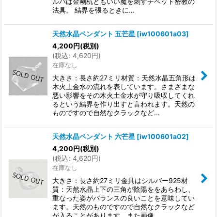
ルパは金剛杭ともいい魔を刺すチベット密教の
法具。 結界を張るときに…
天然水晶ペンダント 五芒星
[
iw100601a03
]
4,200
円
(税別)
(
税込
:
4,620
円
)
在庫なし
大きさ：長さ約27ミリ材質：天然水晶五角形は
木火土金水の流れを表しています。さまざまな
悪い影響をその木火土金水が守り吸収してくれ
るという結界を作り出すと言われます。天然の
ものですので自然なクラックなど…
天然水晶ペンダント 六芒星
[
iw100601a02
]
4,200
円
(税別)
(
税込
:
4,620
円
)
在庫なし
大きさ：長さ約27ミリ金具はシルバー925材
質：天然水晶上下の三角が陰陽ををあらわし、
重なった姿がバランスの良いことを意味してい
ます。天然のものですので自然なクラックなど
が入ることがあります。また画像…