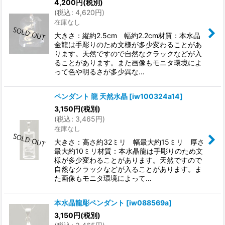
4,200
円
(税別)
(
税込
:
4,620
円
)
在庫なし
大きさ：縦約2.5cm 幅約2.2cm材質：本水晶
金龍は手彫りのため文様が多少変わることがあ
ります。天然ですので自然なクラックなどが入
ることがあります。また画像もモニタ環境によ
って色や明るさが多少異な…
ペンダント 龍 天然水晶
[
iw100324a14
]
3,150
円
(税別)
(
税込
:
3,465
円
)
在庫なし
大きさ：高さ約32ミリ 幅最大約15ミリ 厚さ
最大約10ミリ材質：本水晶龍は手彫りのため文
様が多少変わることがあります。天然ですので
自然なクラックなどが入ることがあります。ま
た画像もモニタ環境によって…
本水晶龍彫ペンダント
[
iw088569a
]
3,150
円
(税別)