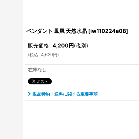
ペンダント 鳳凰 天然水晶
[
iw110224a08
]
販売価格
:
4,200
円
(税別)
(
税込
:
4,620
円
)
在庫なし
返品特約・送料に関する重要事項