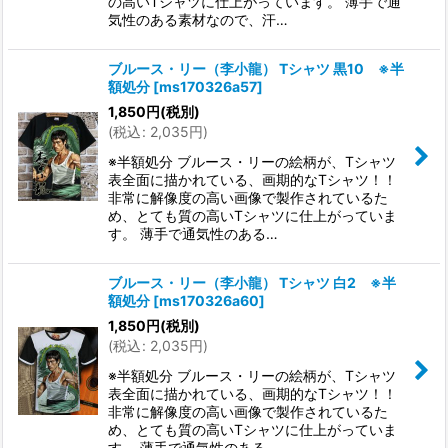
の高いTシャツに仕上がっています。 薄手で通
気性のある素材なので、汗…
ブルース・リー（李小龍） Tシャツ 黒10 ※半
額処分
[
ms170326a57
]
1,850
円
(税別)
(
税込
:
2,035
円
)
※半額処分 ブルース・リーの絵柄が、Tシャツ
表全面に描かれている、画期的なTシャツ！！
非常に解像度の高い画像で製作されているた
め、とても質の高いTシャツに仕上がっていま
す。 薄手で通気性のある…
ブルース・リー（李小龍） Tシャツ 白2 ※半
額処分
[
ms170326a60
]
1,850
円
(税別)
(
税込
:
2,035
円
)
※半額処分 ブルース・リーの絵柄が、Tシャツ
表全面に描かれている、画期的なTシャツ！！
非常に解像度の高い画像で製作されているた
め、とても質の高いTシャツに仕上がっていま
す。 薄手で通気性のある…