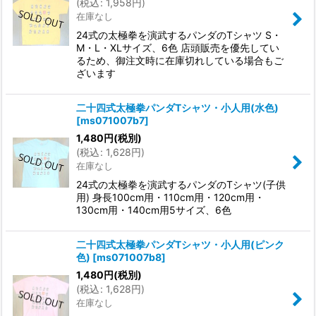
(
税込
:
1,958
円
)
在庫なし
24式の太極拳を演武するパンダのTシャツ S・
M・L・XLサイズ、6色 店頭販売を優先してい
るため、御注文時に在庫切れしている場合もご
ざいます
二十四式太極拳パンダTシャツ・小人用(水色)
[
ms071007b7
]
1,480
円
(税別)
(
税込
:
1,628
円
)
在庫なし
24式の太極拳を演武するパンダのTシャツ(子供
用) 身長100cm用・110cm用・120cm用・
130cm用・140cm用5サイズ、6色
二十四式太極拳パンダTシャツ・小人用(ピンク
色)
[
ms071007b8
]
1,480
円
(税別)
(
税込
:
1,628
円
)
在庫なし