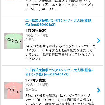
ており、太極拳練習に最適！ 商品詳細 ・色
（カラー）：黒・赤・黄・白の4色 ・サイズ：
S、M、L、XL、XXL…
二十四式太極拳パンダTシャツ・大人用(黄緑
色)
[
ms080401a2
]
1,780
円
(税別)
(
税込
:
1,958
円
)
在庫なし
24式の太極拳を演武するパンダのTシャツS・M
サイズ(L、XLサイズなし)店頭販売を優先して
いるため、御注文時に在庫切れしている場合も
ございます
二十四式太極拳パンダTシャツ・大人用(橙色=
オレンジ色)
[
ms080401a3
]
1,780
円
(税別)
(
税込
:
1,958
円
)
在庫なし
24式の太極拳を演武するパンダのTシャツ S、
Mサイズ(L、XLサイズなし) 店頭販売を優先し
ているため、御注文時に在庫切れしている場合