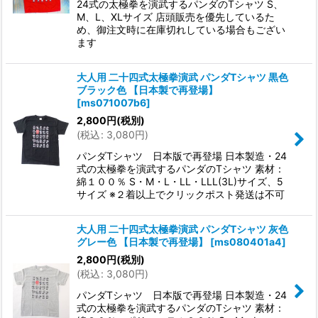
24式の太極拳を演武するパンダのTシャツ S、
M、L、XLサイズ 店頭販売を優先しているた
め、御注文時に在庫切れしている場合もござい
ます
大人用 二十四式太極拳演武 パンダTシャツ 黒色
ブラック色 【日本製で再登場】
[
ms071007b6
]
2,800
円
(税別)
(
税込
:
3,080
円
)
パンダTシャツ 日本版で再登場 日本製造・24
式の太極拳を演武するパンダのTシャツ 素材：
綿１００％ S・M・L・LL・LLL(3L)サイズ、5
サイズ ※２着以上でクリックポスト発送は不可
大人用 二十四式太極拳演武 パンダTシャツ 灰色
グレー色 【日本製で再登場】
[
ms080401a4
]
2,800
円
(税別)
(
税込
:
3,080
円
)
パンダTシャツ 日本版で再登場 日本製造・24
式の太極拳を演武するパンダのTシャツ 素材：