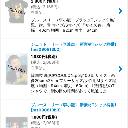
2,880
円
(税別)
(
税込
:
3,168
円
)
在庫なし
ブルースリー（李小龍）ブラックTシャツK 色/
黒、紺、青 サイズ/Sサイズ 「サイズ表」 肩
幅 40cm 胸囲 92cm 着丈 64cm
ジェット・リー（李連杰） 新素材Tシャツ柄番1
[
ms090813b2
]
1,880
円
(税別)
(
税込
:
2,068
円
)
在庫なし
韓国製 新素材COOLON:poly100％ サイズ：画
像20cm×27cm フリーサイズ/女性用Mサイズ程
度（胸囲：94cm, 着丈：60cm） 特殊製法のT
シャツで、網の目の隙間があって風通しよ…
ブルース・リー（李小龍） 新素材Tシャツ柄番1
[
ms090813b3
]
1,880
円
(税別)
(
税込
:
2,068
円
)