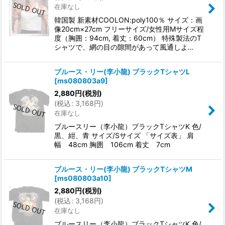
在庫なし
韓国製 新素材COOLON:poly100％ サイズ：画
像20cm×27cm フリーサイズ/女性用Mサイズ程
度（胸囲：94cm, 着丈：60cm） 特殊製法のT
シャツで、網の目の隙間があって風通しよ…
ブルース・リー(李小龍) ブラックTシャツL
[
ms080803a9
]
2,880
円
(税別)
(
税込
:
3,168
円
)
在庫なし
ブルースリー（李小龍）ブラックTシャツK 色/
黒、紺、青 サイズ/Sサイズ 「サイズ表」 肩
幅 48cm 胸囲 106cm 着丈 7cm
ブルース・リー(李小龍) ブラックTシャツM
[
ms080803a10
]
2,880
円
(税別)
(
税込
:
3,168
円
)
在庫なし
ブルースリー（李小龍）ブラックTシャツK 色/