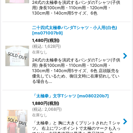
24式の太極拳を演武するパンダのTシャツ(子供
用) 身長100cm用・110cm用・120cm用・
130cm用・140cm用5サイズ、6色
二十四式太極拳パンダTシャツ・小人用(白色)
[
ms071007b9
]
1,480
円
(税別)
(
税込
:
1,628
円
)
在庫なし
24式の太極拳を演武するパンダのTシャツ(子供
用) 身長100cm用・110cm用・120cm用・
130cm用・140cm用5サイズ、6色 店頭販売を
優先しているため、御注文時に在庫切れしてい
る場合も…
「太極拳」文字Tシャツ
[
ms080220b7
]
1,880
円
(税別)
(
税込
:
2,068
円
)
在庫なし
「太極拳」と 胸に大きくプリントされたＴシャ
ツ。 右上にワンポイントで太極のマークも入っ