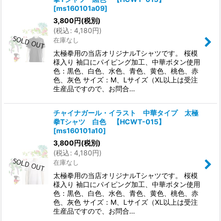
[
ms160101a09
]
3,800
円
(税別)
(
税込
:
4,180
円
)
在庫なし
太極拳用の当店オリジナルTシャツです。 桜模
様入り 袖口にパイピング加工、中華ボタン使用
色：黒色、白色、水色、青色、黄色、桃色、赤
色、灰色 サイズ：M、Lサイズ（XL以上は受注
生産品ですので、お問合…
チャイナガール・イラスト 中華タイプ 太極
拳Tシャツ 白色 【HCWT-015】
[
ms160101a10
]
3,800
円
(税別)
(
税込
:
4,180
円
)
在庫なし
太極拳用の当店オリジナルTシャツです。 桜模
様入り 袖口にパイピング加工、中華ボタン使用
色：黒色、白色、水色、青色、黄色、桃色、赤
色、灰色 サイズ：M、Lサイズ（XL以上は受注
生産品ですので、お問合…