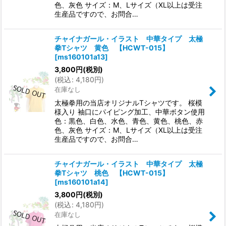
色、灰色 サイズ：M、Lサイズ（XL以上は受注
生産品ですので、お問合…
チャイナガール・イラスト 中華タイプ 太極
拳Tシャツ 黄色 【HCWT-015】
[
ms160101a13
]
3,800
円
(税別)
(
税込
:
4,180
円
)
在庫なし
太極拳用の当店オリジナルTシャツです。 桜模
様入り 袖口にパイピング加工、中華ボタン使用
色：黒色、白色、水色、青色、黄色、桃色、赤
色、灰色 サイズ：M、Lサイズ（XL以上は受注
生産品ですので、お問合…
チャイナガール・イラスト 中華タイプ 太極
拳Tシャツ 桃色 【HCWT-015】
[
ms160101a14
]
3,800
円
(税別)
(
税込
:
4,180
円
)
在庫なし