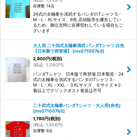
在庫数 14点
24式の太極拳を演武するパンダのTシャツ S・
M・L・XLサイズ、6色 店頭販売を優先してい
るため、御注文時に在庫切れしている場合もご
ざいます
大人用 二十四式太極拳演武 パンダTシャツ 白色
【日本製で再登場】
[
ms071007b3
]
2,800
円
(税別)
(
税込
:
3,080
円
)
パンダTシャツ 日本版で再登場 日本製造・24
式の太極拳を演武するパンダのTシャツ S・
M・L・XL・XXL・３XLサイズ、６サイズ ※２
着以上でクリックポスト発送は不可
二十四式太極拳パンダTシャツ・大人用(赤色)
[
ms071007b5
]
1,780
円
(税別)
(
税込
:
1,958
円
)
在庫数 9点