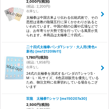
2,000
円
(税別)
(
税込
:
2,200
円
)
在庫なし
太極拳は中国古来より伝わる伝統武術で、その
思想は道教の陰陽五行に深くかかわりがあると
いわれています。中国の朝の公園や広場などで
は、お年寄りが大勢で型を行っている風景が見
られます。本商品は太極拳二十四式…
二十四式太極拳パンダTシャツ・大人用(青色=
新色)
[
ms121209b11
]
1,780
円
(税別)
(
税込
:
1,958
円
)
在庫なし
24式の太極拳を演武するパンダのTシャツS・
M・L・XLサイズ、6色店頭販売を優先している
ため、御注文時に在庫切れしている場合もござ
います
双龍 太極拳Tシャツ
[
ms150207a30
]
2,500
円
(税別)