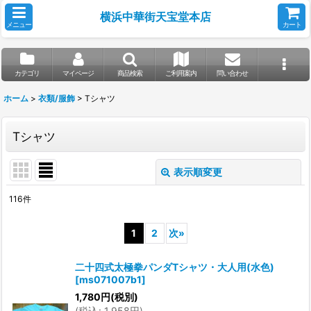
横浜中華街天宝堂本店
メニュー
カート
カテゴリ
マイページ
商品検索
ご利用案内
問い合わせ
ホーム
>
衣類/服飾
>
Tシャツ
Tシャツ
表示順変更
閉じる
116
件
表示数
:
1
2
次
»
並び順
:
二十四式太極拳パンダTシャツ・大人用(水色)
[
ms071007b1
]
絞り込む
1,780
円
(税別)
(
税込
:
1,958
円
)