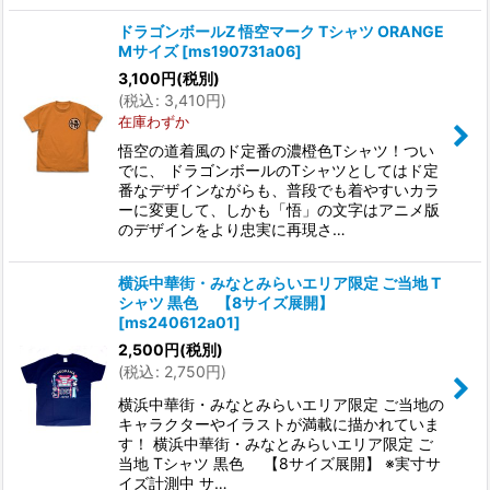
ドラゴンボールZ 悟空マーク Tシャツ ORANGE
Mサイズ
[
ms190731a06
]
3,100
円
(税別)
(
税込
:
3,410
円
)
在庫わずか
悟空の道着風のド定番の濃橙色Tシャツ！つい
でに、 ドラゴンボールのTシャツとしてはド定
番なデザインながらも、普段でも着やすいカラ
ーに変更して、しかも「悟」の文字はアニメ版
のデザインをより忠実に再現さ…
横浜中華街・みなとみらいエリア限定 ご当地 T
シャツ 黒色 【8サイズ展開】
[
ms240612a01
]
2,500
円
(税別)
(
税込
:
2,750
円
)
横浜中華街・みなとみらいエリア限定 ご当地の
キャラクターやイラストが満載に描かれていま
す！ 横浜中華街・みなとみらいエリア限定 ご
当地 Tシャツ 黒色 【8サイズ展開】 ※実寸サ
イズ計測中 サ…