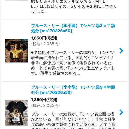
綿８０％＋ポリエステル２０％ S・M・L・
LL・LLL(3L)サイズ、5サイズ ※２着以上でクリ
ックポ…
ブルース・リー（李小龍） Tシャツ 黒3 ※半額
処分
[
ms170326a50
]
1,850
円
(税別)
(
税込
:
2,035
円
)
※半額処分 ブルース・リーの絵柄が、Tシャツ
表全面に描かれている、画期的なTシャツ！！
非常に解像度の高い画像で製作されているた
め、とても質の高いTシャツに仕上がっていま
す。 薄手で通気性のある…
ブルース・リー（李小龍） Tシャツ 黒9 ※半額
処分
[
ms170326a56
]
1,850
円
(税別)
(
税込
:
2,035
円
)
ブルース・リーの絵柄が、Tシャツ表全面に描
かれている、画期的なTシャツ！！ 非常に解像
度の高い画像で製作されているため、とても質