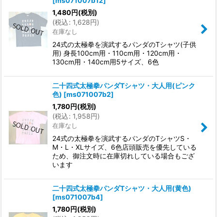
[
ms071007b12
]
1,480
円
(税別)
(
税込
:
1,628
円
)
在庫なし
24式の太極拳を演武するパンダのTシャツ(子供
用) 身長100cm用・110cm用・120cm用・
130cm用・140cm用5サイズ、6色
二十四式太極拳パンダTシャツ・大人用(ピンク
色)
[
ms071007b2
]
1,780
円
(税別)
(
税込
:
1,958
円
)
在庫なし
24式の太極拳を演武するパンダのTシャツS・
M・L・XLサイズ、6色店頭販売を優先している
ため、御注文時に在庫切れしている場合もござ
います
二十四式太極拳パンダTシャツ・大人用(黄色)
[
ms071007b4
]
1,780
円
(税別)