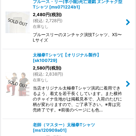
ブルース・リー(李小龍)死亡遊戯 ヌンチャク型
Tシャツ
[
ms071224b1
]
2,480
円
(税別)
(
税込
:
2,728
円
)
在庫なし
ブルースリーのヌンチャク演技Tシャツ、XS〜
Lサイズ
太極拳Tシャツ[【オリジナル製作】
[
sk100729
]
2,580
円
(税別)
(
税込
:
2,838
円
)
在庫なし
当店オリジナル太極拳Tシャツ演武に着用でき
るよう、着丈を若干長くしています。また横衿
のチャイナ生地がは掲載見本で、入荷のたびに
柄が変わりますので、ご了承下さい。※青は完
売終了です。※前後のページにも色…
老師（マスター）太極拳Tシャツ
[
ms120909a01
]