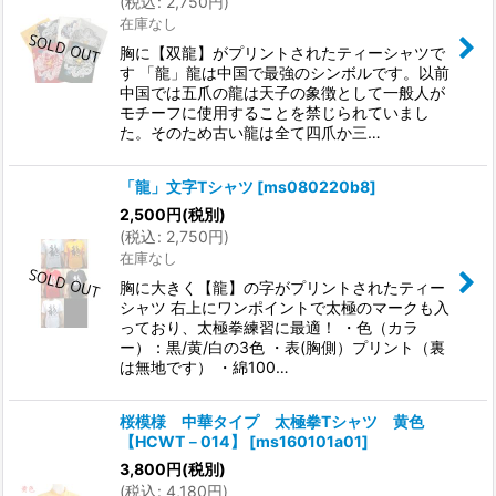
(
税込
:
2,750
円
)
在庫なし
胸に【双龍】がプリントされたティーシャツで
す 「龍」龍は中国で最強のシンボルです。以前
中国では五爪の龍は天子の象徴として一般人が
モチーフに使用することを禁じられていまし
た。そのため古い龍は全て四爪か三…
「龍」文字Tシャツ
[
ms080220b8
]
2,500
円
(税別)
(
税込
:
2,750
円
)
在庫なし
胸に大きく【龍】の字がプリントされたティー
シャツ 右上にワンポイントで太極のマークも入
っており、太極拳練習に最適！ ・色（カラ
ー）：黒/黄/白の3色 ・表(胸側）プリント（裏
は無地です） ・綿100…
桜模様 中華タイプ 太極拳Tシャツ 黄色
【HCWT－014】
[
ms160101a01
]
3,800
円
(税別)
(
税込
:
4,180
円
)