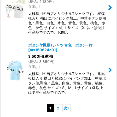
(
税込
:
4,180
円
)
在庫なし
太極拳用の当店オリジナルTシャツです。 桜模
様入り 袖口にパイピング加工、中華ボタン使用
色：黒色、白色、水色、青色、黄色、桃色、赤
色、灰色 サイズ：M、Lサイズ（XL以上は受注
生産品ですので、お問合…
ボタン付鳳凰Tシャツ 青色 ボタン=紺
[
ms150624a01
]
3,500
円
(税別)
(
税込
:
3,850
円
)
在庫なし
太極拳用の当店オリジナルTシャツです。 鳳凰
模様入り 襟口と横線にパイピング加工、中華ボ
タン使用 色：黒色、白色、青色、黄色、桃色、
赤色、灰色 サイズ：S、M、Lサイズ（XL以上
は受注生産品ですので、…
1
2
次
»