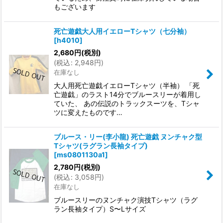
もございます
死亡遊戯大人用イエローTシャツ（七分袖）
[
h4010
]
2,680
円
(税別)
(
税込
:
2,948
円
)
在庫なし
大人用死亡遊戯イエローTシャツ（半袖） 「死
亡遊戯」のラスト14分でブルースリーが着用し
ていた、 あの伝説のトラックスーツを、Tシャ
ツに変えたものです…
ブルース・リー(李小龍) 死亡遊戯 ヌンチャク型
Tシャツ(ラグラン長袖タイプ)
[
ms0801130a1
]
2,780
円
(税別)
(
税込
:
3,058
円
)
在庫なし
ブルースリーのヌンチャク演技Tシャツ（ラグ
ラン長袖タイプ）S〜Lサイズ