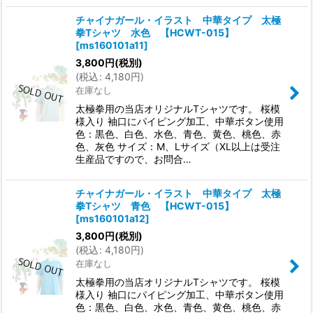
チャイナガール・イラスト 中華タイプ 太極
拳Tシャツ 水色 【HCWT-015】
[
ms160101a11
]
3,800
円
(税別)
(
税込
:
4,180
円
)
在庫なし
太極拳用の当店オリジナルTシャツです。 桜模
様入り 袖口にパイピング加工、中華ボタン使用
色：黒色、白色、水色、青色、黄色、桃色、赤
色、灰色 サイズ：M、Lサイズ（XL以上は受注
生産品ですので、お問合…
チャイナガール・イラスト 中華タイプ 太極
拳Tシャツ 青色 【HCWT-015】
[
ms160101a12
]
3,800
円
(税別)
(
税込
:
4,180
円
)
在庫なし
太極拳用の当店オリジナルTシャツです。 桜模
様入り 袖口にパイピング加工、中華ボタン使用
色：黒色、白色、水色、青色、黄色、桃色、赤