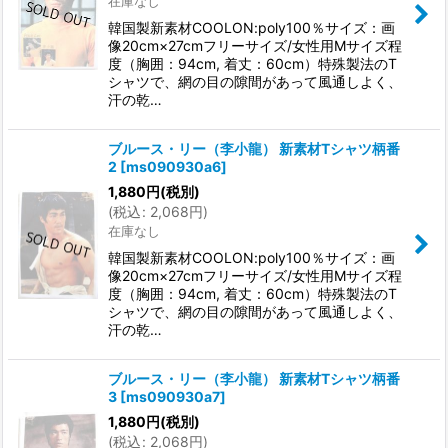
在庫なし
韓国製新素材COOLON:poly100％サイズ：画
像20cm×27cmフリーサイズ/女性用Mサイズ程
度（胸囲：94cm, 着丈：60cm）特殊製法のT
シャツで、網の目の隙間があって風通しよく、
汗の乾…
ブルース・リー（李小龍） 新素材Tシャツ柄番
2
[
ms090930a6
]
1,880
円
(税別)
(
税込
:
2,068
円
)
在庫なし
韓国製新素材COOLON:poly100％サイズ：画
像20cm×27cmフリーサイズ/女性用Mサイズ程
度（胸囲：94cm, 着丈：60cm）特殊製法のT
シャツで、網の目の隙間があって風通しよく、
汗の乾…
ブルース・リー（李小龍） 新素材Tシャツ柄番
3
[
ms090930a7
]
1,880
円
(税別)
(
税込
:
2,068
円
)