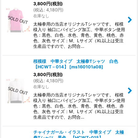
3,800
円
(税別)
(
税込
:
4,180
円
)
在庫なし
太極拳用の当店オリジナルTシャツです。 桜模
様入り 袖口にパイピング加工、中華ボタン使用
色：黒色、白色、水色、青色、黄色、桃色、赤
色、灰色 サイズ：M、Lサイズ（XL以上は受注
生産品ですので、お問合…
桜模様 中華タイプ 太極拳Tシャツ 白色
【HCWT－014】
[
ms160101a08
]
3,800
円
(税別)
(
税込
:
4,180
円
)
在庫なし
太極拳用の当店オリジナルTシャツです。 桜模
様入り 袖口にパイピング加工、中華ボタン使用
色：黒色、白色、水色、青色、黄色、桃色、赤
色、灰色 サイズ：M、Lサイズ（XL以上は受注
生産品ですので、お問合…
チャイナガール・イラスト 中華タイプ 太極
拳Tシャツ 黒色 【HCWT-015】