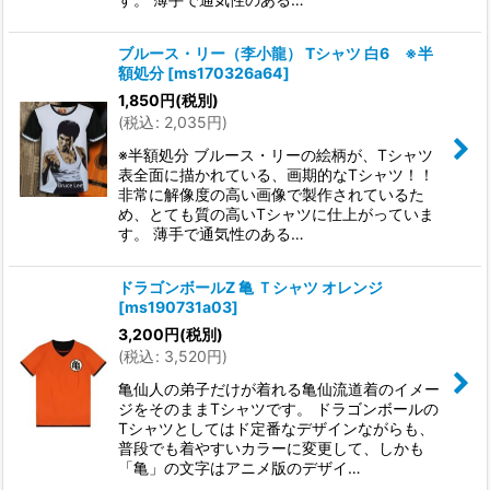
ブルース・リー（李小龍） Tシャツ 白6 ※半
額処分
[
ms170326a64
]
1,850
円
(税別)
(
税込
:
2,035
円
)
※半額処分 ブルース・リーの絵柄が、Tシャツ
表全面に描かれている、画期的なTシャツ！！
非常に解像度の高い画像で製作されているた
め、とても質の高いTシャツに仕上がっていま
す。 薄手で通気性のある…
ドラゴンボールZ 亀 Ｔシャツ オレンジ
[
ms190731a03
]
3,200
円
(税別)
(
税込
:
3,520
円
)
亀仙人の弟子だけが着れる亀仙流道着のイメー
ジをそのままTシャツです。 ドラゴンボールの
Tシャツとしてはド定番なデザインながらも、
普段でも着やすいカラーに変更して、しかも
「亀」の文字はアニメ版のデザイ…