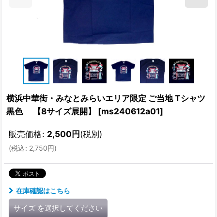
横浜中華街・みなとみらいエリア限定 ご当地 Tシャツ
黒色 【8サイズ展開】
[
ms240612a01
]
販売価格
:
2,500
円
(税別)
(
税込
:
2,750
円
)
在庫確認はこちら
サイズ
を選択してください