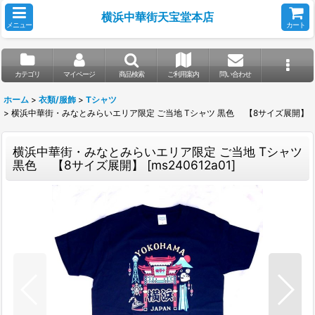
横浜中華街天宝堂本店
メニュー
カート
カテゴリ
マイページ
商品検索
ご利用案内
問い合わせ
ホーム
>
衣類/服飾
>
Tシャツ
>
横浜中華街・みなとみらいエリア限定 ご当地 Tシャツ 黒色 【8サイズ展開】
横浜中華街・みなとみらいエリア限定 ご当地 Tシャツ
黒色 【8サイズ展開】
[
ms240612a01
]