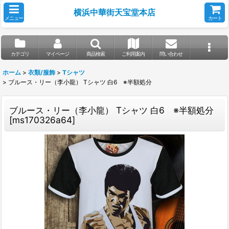
横浜中華街天宝堂本店
メニュー
カート
カテゴリ
マイページ
商品検索
ご利用案内
問い合わせ
ホーム
>
衣類/服飾
>
Tシャツ
>
ブルース・リー（李小龍） Tシャツ 白6 ※半額処分
ブルース・リー（李小龍） Tシャツ 白6 ※半額処分
[
ms170326a64
]