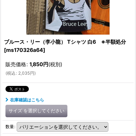
ブルース・リー（李小龍） Tシャツ 白6 ※半額処分
[
ms170326a64
]
販売価格
:
1,850
円
(税別)
(
税込
:
2,035
円
)
在庫確認はこちら
サイズ
を選択してください
数量
: