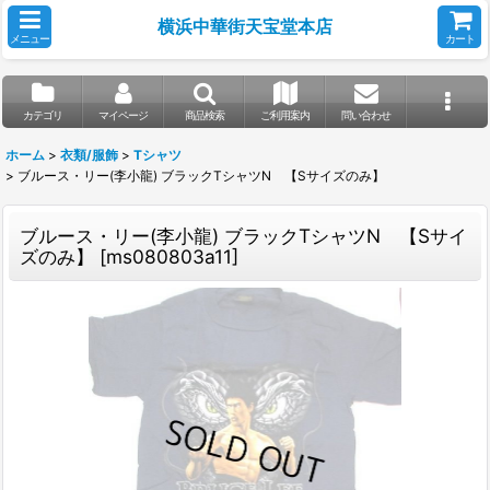
横浜中華街天宝堂本店
メニュー
カート
カテゴリ
マイページ
商品検索
ご利用案内
問い合わせ
ホーム
>
衣類/服飾
>
Tシャツ
>
ブルース・リー(李小龍) ブラックTシャツN 【Sサイズのみ】
ブルース・リー(李小龍) ブラックTシャツN 【Sサイ
ズのみ】
[
ms080803a11
]