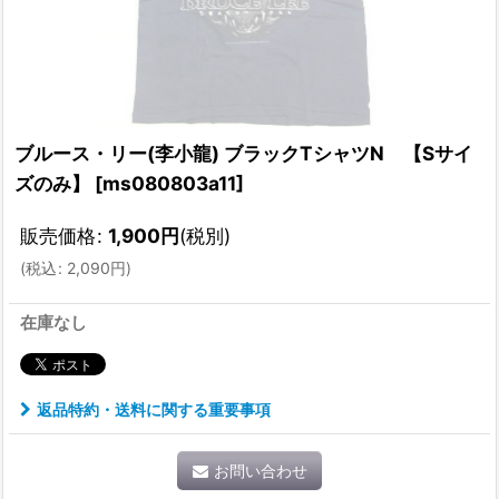
ブルース・リー(李小龍) ブラックTシャツN 【Sサイ
ズのみ】
[
ms080803a11
]
販売価格
:
1,900
円
(税別)
(
税込
:
2,090
円
)
在庫なし
返品特約・送料に関する重要事項
お問い合わせ