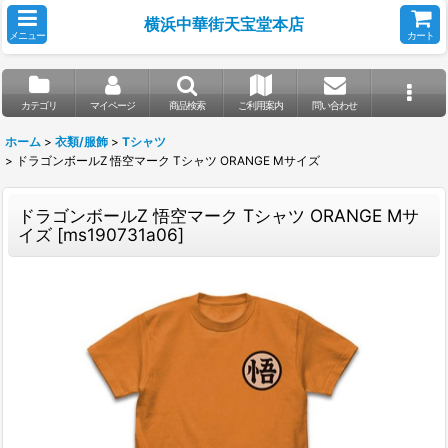
横浜中華街天宝堂本店
メニュー
カート
カテゴリ
マイページ
商品検索
ご利用案内
問い合わせ
ホーム
>
衣類/服飾
>
Tシャツ
>
ドラゴンボールZ 悟空マーク Tシャツ ORANGE Mサイズ
ドラゴンボールZ 悟空マーク Tシャツ ORANGE Mサ
イズ
[
ms190731a06
]