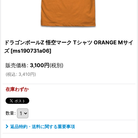
ドラゴンボールZ 悟空マーク Tシャツ ORANGE Mサイ
ズ
[
ms190731a06
]
販売価格
:
3,100
円
(税別)
(
税込
:
3,410
円
)
在庫わずか
数量
:
返品特約・送料に関する重要事項