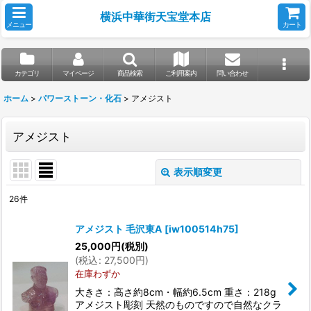
横浜中華街天宝堂本店
メニュー
カート
カテゴリ
マイページ
商品検索
ご利用案内
問い合わせ
ホーム
>
パワーストーン・化石
>
アメジスト
アメジスト
表示順変更
閉じる
26
件
表示数
:
アメジスト 毛沢東A
[
iw100514h75
]
25,000
円
(税別)
並び順
:
(
税込
:
27,500
円
)
在庫わずか
絞り込む
大きさ：高さ約8cm・幅約6.5cm 重さ：218g
アメジスト彫刻 天然のものですので自然なクラ