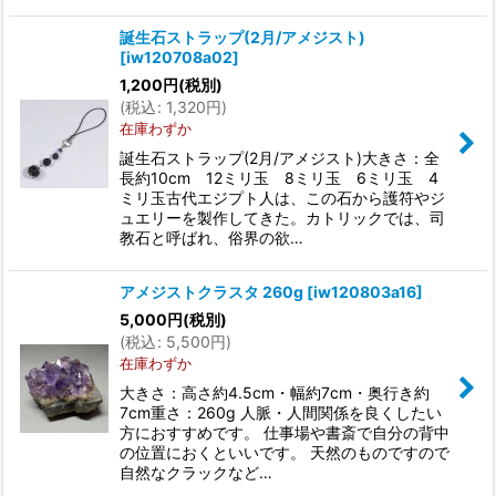
誕生石ストラップ(2月/アメジスト)
[
iw120708a02
]
1,200
円
(税別)
(
税込
:
1,320
円
)
在庫わずか
誕生石ストラップ(2月/アメジスト)大きさ：全
長約10cm 12ミリ玉 8ミリ玉 6ミリ玉 4
ミリ玉古代エジプト人は、この石から護符やジ
ュエリーを製作してきた。カトリックでは、司
教石と呼ばれ、俗界の欲…
アメジストクラスタ 260g
[
iw120803a16
]
5,000
円
(税別)
(
税込
:
5,500
円
)
在庫わずか
大きさ：高さ約4.5cm・幅約7cm・奥行き約
7cm重さ：260g 人脈・人間関係を良くしたい
方におすすめです。 仕事場や書斎で自分の背中
の位置におくといいです。 天然のものですので
自然なクラックなど…