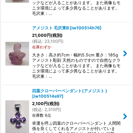
ックなどが入ることがあります。 また画像もモ
ニタ環境によって多少異なることがあります。
毛沢東：…
アメジスト 毛沢東B
[
iw100514h76
]
21,000
円
(税別)
(
税込
:
23,100
円
)
在庫わずか
大きさ：高さ約7cm・幅約5.5cm 重さ：185g
アメジスト彫刻 天然のものですので自然なクラ
ックなどが入ることがあります。 また画像もモ
ニタ環境によって多少異なることがあります。
毛沢東：…
四葉クローバーペンダント(アメジスト )
[
iw100514e97
]
2,100
円
(税別)
(
税込
:
2,310
円
)
在庫数 6点
幸運を呼ぶ四葉のクローバーペンダント 人間関
係を良くしてくれるアメジストが付いていま