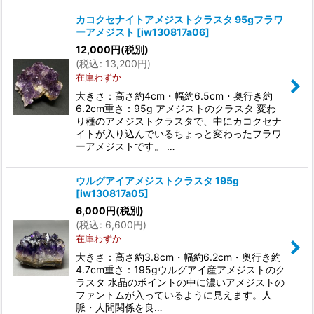
カコクセナイトアメジストクラスタ 95gフラワ
ーアメジスト
[
iw130817a06
]
12,000
円
(税別)
(
税込
:
13,200
円
)
在庫わずか
大きさ：高さ約4cm・幅約6.5cm・奥行き約
6.2cm重さ：95g アメジストのクラスタ 変わ
り種のアメジストクラスタで、中にカコクセナ
イトが入り込んでいるちょっと変わったフラワ
ーアメジストです。 …
ウルグアイアメジストクラスタ 195g
[
iw130817a05
]
6,000
円
(税別)
(
税込
:
6,600
円
)
在庫わずか
大きさ：高さ約3.8cm・幅約6.2cm・奥行き約
4.7cm重さ：195gウルグアイ産アメジストのク
ラスタ 水晶のポイントの中に濃いアメジストの
ファントムが入っているように見えます。人
脈・人間関係を良…