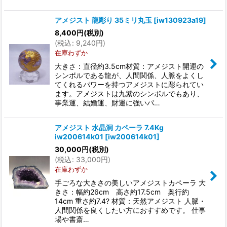
アメジスト 龍彫り 35ミリ丸玉
[
iw130923a19
]
8,400
円
(税別)
(
税込
:
9,240
円
)
在庫わずか
大きさ：直径約3.5cm材質：アメジスト開運の
シンボルである龍が、人間関係、人脈をよくし
てくれるパワーを持つアメジストに彫られてい
ます。アメジストは九紫のシンボルでもあり、
事業運、結婚運、財運に強いパ…
アメジスト 水晶洞 カペーラ 7.4Kg
iw200614k01
[
iw200614k01
]
30,000
円
(税別)
(
税込
:
33,000
円
)
在庫わずか
手ごろな大きさの美しいアメジストカペーラ 大
きさ：幅約26cm 高さ約17.5cm 奥行約
14cm 重さ約7.4? 材質：天然アメジスト 人脈・
人間関係を良くしたい方におすすめです。 仕事
場や書斎…