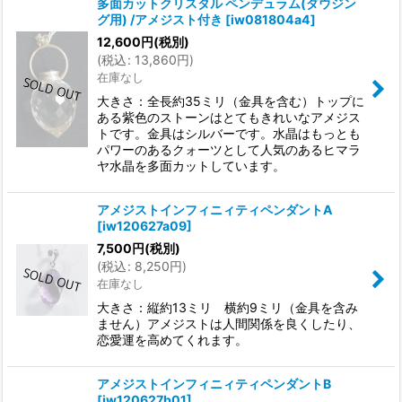
多面カットクリスタル ペンデュラム(ダウジン
グ用) /アメジスト付き
[
iw081804a4
]
12,600
円
(税別)
(
税込
:
13,860
円
)
在庫なし
大きさ：全長約35ミリ（金具を含む）トップに
ある紫色のストーンはとてもきれいなアメジス
トです。金具はシルバーです。水晶はもっとも
パワーのあるクォーツとして人気のあるヒマラ
ヤ水晶を多面カットしています。
アメジストインフィニィティペンダントA
[
iw120627a09
]
7,500
円
(税別)
(
税込
:
8,250
円
)
在庫なし
大きさ：縦約13ミリ 横約9ミリ（金具を含み
ません）アメジストは人間関係を良くしたり、
恋愛運を高めてくれます。
アメジストインフィニィティペンダントB
[
iw120627b01
]