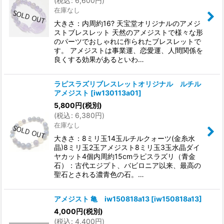
(
税込
:
6,600
円
)
在庫なし
大きさ：内周約16? 天宝堂オリジナルのアメジ
ストブレスレット 天然のアメジストで様々な形
のパーツでおしゃれに作られたブレスレットで
す。 アメジストは事業運、恋愛運、人間関係を
良くする効果があるといわ…
ラピスラズリブレスレットオリジナル ルチル
アメジスト
[
iw130113a01
]
5,800
円
(税別)
(
税込
:
6,380
円
)
在庫なし
大きさ：8ミリ玉14玉ルチルクォーツ(金糸水
晶)8ミリ玉2玉アメジスト8ミリ玉3玉水晶ダイ
ヤカット4個内周約15cmラピスラズリ（青金
石）：古代エジプト、バビロニア以来、最高の
聖石とされる濃青色の石。…
アメジスト 亀 iw150818a13
[
iw150818a13
]
4,000
円
(税別)
(
税込
:
4,400
円
)