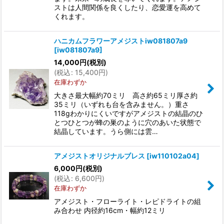
ストは人間関係を良くしたり、恋愛運を高めて
くれます。
ハニカムフラワーアメジストiw081807a9
[
iw081807a9
]
14,000
円
(税別)
(
税込
:
15,400
円
)
在庫わずか
大きさ最大幅約70ミリ 高さ約65ミリ厚さ約
35ミリ（いずれも台を含みません。）重さ
118gわかりにくいですがアメジストの結晶のひ
とつひとつが蜂の巣のように穴のあいた状態で
結晶しています。うら側には雲…
アメジストオリジナルブレス
[
iw110102a04
]
6,000
円
(税別)
(
税込
:
6,600
円
)
在庫わずか
アメジスト・フローライト・レピドライトの組
み合わせ 内径約16cm・幅約12ミリ