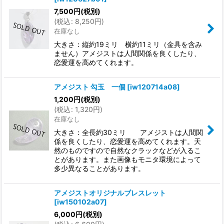
7,500
円
(税別)
(
税込
:
8,250
円
)
在庫なし
大きさ：縦約19ミリ 横約11ミリ（金具を含み
ません）アメジストは人間関係を良くしたり、
恋愛運を高めてくれます。
アメジスト 勾玉 一個
[
iw120714a08
]
1,200
円
(税別)
(
税込
:
1,320
円
)
在庫なし
大きさ：全長約30ミリ アメジストは人間関
係を良くしたり、恋愛運を高めてくれます。天
然のものですので自然なクラックなどが入るこ
とがあります。また画像もモニタ環境によって
多少異なることがあります。
アメジストオリジナルブレスレット
[
iw150102a07
]
6,000
円
(税別)