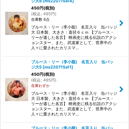
ジ大8
[
ms220715a14
]
450
円
(税別)
(
税込
:
495
円
)
在庫数 6点
ブルース・リー（李小龍) 名言入り 缶バッジ
大 日本製、大きさ：直径６ｃｍ 【ブルース・
リーが遺した名言】 映画史に残る伝説のアクシ
ョンスター、また、武道家として、世界中の
人々に愛されたカリスマ…
ブルース・リー（李小龍) 名言入り 缶バッ
ジ大5
[
ms220715a11
]
450
円
(税別)
(
税込
:
495
円
)
在庫わずか
ブルース・リー（李小龍) 名言入り 缶バッジ
大 日本製、大きさ：直径６ｃｍ 【ブルース・
リーが遺した名言】 映画史に残る伝説のアクシ
ョンスター、また、武道家として、世界中の
人々に愛されたカリスマ…
ブルース・リー（李小龍) 名言入り 缶バッ