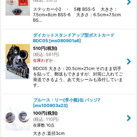
ステッカー小2 ・ 5種 BSS-5 大きさ：
7.5cm×8cm BSS-6 大きさ：6.5cm×7.5cm
BS…
ダイカットスタンドアップ型ポストカード
BDC05
[
ms080901a6
]
510
円
(税別)
(
税込
:
561
円
)
在庫わずか
BDC05 大きさ：20.5cm×21cm そのまま切手
を貼って、郵送もできますが、封筒に入れてご
発送できるよう、あて先シールも添付していま
す。
ブルース・リー(李小龍)缶 バッジ7
[
ms100903a23
]
100
円
(税別)
(
税込
:
110
円
)
在庫数 10点
大きさ:直径3cm