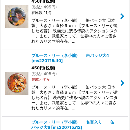
450
円
(税別)
(
税込
:
495
円
)
在庫数 11点
ブルース・リー（李小龍) 缶バッジ大 日本
製、大きさ：直径６ｃｍ 【ブルース・リーが遺
した名言】 映画史に残る伝説のアクションスタ
ー、また、武道家として、世界中の人々に愛さ
れたカリスマ的存在。…
ブルース・リー（李小龍) 缶バッジ大4
[
ms220715a10
]
450
円
(税別)
(
税込
:
495
円
)
在庫わずか
ブルース・リー（李小龍) 缶バッジ大 日本
製、大きさ：直径６ｃｍ 【ブルース・リーが遺
した名言】 映画史に残る伝説のアクションスタ
ー、また、武道家として、世界中の人々に愛さ
れたカリスマ的存在。…
ブルース・リー（李小龍) 名言入り 缶
バッジ大6
[
ms220715a12
]