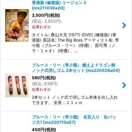
香港版 (修復版) リージョン３
[
ms211030a20
]
3,500
円
(税別)
(
税込
:
3,850
円
)
在庫わずか
タイトル: 唐山大兄 (1971) (DVD) (修復版) (香
港版) 英語名: The Big Boss アーティスト名: 李
小龍（ブルース・リー） (俳優) 、苗可秀（ノ
ラ・ミャオ） (俳優) 、…
ブルース・リー（李小龍） 燃えよドラゴン柄
ノック式消しゴム 2本セット
[
ms220528a04
]
580
円
(税別)
(
税込
:
638
円
)
在庫わずか
2本セット ノック式で消しゴム本体を出し入れ
できます。 全長：１１ｃｍ
ブルース・リー（李小龍) 名言入り 缶バッ
ジ大1
[
ms220715a07
]
450
円
(税別)