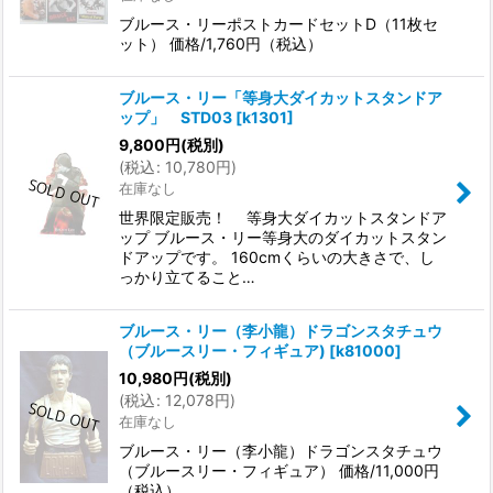
ブルース・リーポストカードセットD（11枚セ
ット） 価格/1,760円（税込）
ブルース・リー「等身大ダイカットスタンドア
ップ」 STD03
[
k1301
]
9,800
円
(税別)
(
税込
:
10,780
円
)
在庫なし
世界限定販売！ 等身大ダイカットスタンドア
ップ ブルース・リー等身大のダイカットスタン
ドアップです。 160cmくらいの大きさで、し
っかり立てること…
ブルース・リー（李小龍）ドラゴンスタチュウ
（ブルースリー・フィギュア)
[
k81000
]
10,980
円
(税別)
(
税込
:
12,078
円
)
在庫なし
ブルース・リー（李小龍）ドラゴンスタチュウ
（ブルースリー・フィギュア） 価格/11,000円
（税込） …