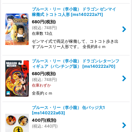
ブルース・リー（李小龍） ドラゴン ゼンマイ
稼働式 トコトコ人形
[
ms140222a71
]
680
円
(税別)
(
税込
:
748
円
)
在庫数 13点
ゼンマイ式で両足が稼働して、コトコト歩き出
すブルースリー人形です。 全長約8ｃｍ
ブルース・リー（李小龍） ドラゴンレターンフ
ィギュア（パンチング版）
[
ms140222a70
]
680
円
(税別)
(
税込
:
748
円
)
在庫わずか
全長約ｃｍ
ブルース・リー（李小龍） 缶バッジ大1
[
ms140222a63
]
400
円
(税別)
(
税込
:
440
円
)