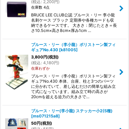
(
税込
:
2,200
円
)
在庫数 4点
BRUCE LEE CLUB公認 ブルース・リー 李小龍
名刺ケース ブラック 定期券や各種カードも収
納できるケースです。 大きさ：閉じたとき＝長
さ10.5cm×高さ8cm×厚み1cm …
ブルース・リー（李小龍）ポリストーン製フィ
ギュアNo.430
[
k81005
]
3,800
円
(税別)
(
税込
:
4,180
円
)
在庫わずか
ブルース・リー（李小龍）ポリストーン製フィ
ギュアNo.430 本体、台座、柱と3つのパーツ
に分かれていて、差し込むだけの簡単な組み立
て式になっています。組み立て時の高さが
20cmを超える迫力の大きさで…
ブルース・リー(李小龍) ステッカー小2(5種)
[
ms071215a8
]
50
円
(税別)
(
税込
:
55
円
)