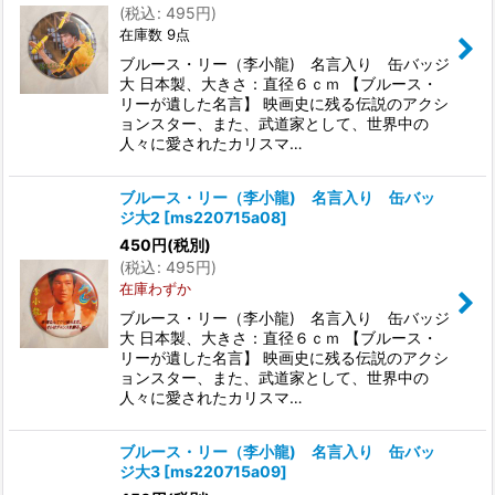
(
税込
:
495
円
)
在庫数 9点
ブルース・リー（李小龍) 名言入り 缶バッジ
大 日本製、大きさ：直径６ｃｍ 【ブルース・
リーが遺した名言】 映画史に残る伝説のアクシ
ョンスター、また、武道家として、世界中の
人々に愛されたカリスマ…
ブルース・リー（李小龍) 名言入り 缶バッ
ジ大2
[
ms220715a08
]
450
円
(税別)
(
税込
:
495
円
)
在庫わずか
ブルース・リー（李小龍) 名言入り 缶バッジ
大 日本製、大きさ：直径６ｃｍ 【ブルース・
リーが遺した名言】 映画史に残る伝説のアクシ
ョンスター、また、武道家として、世界中の
人々に愛されたカリスマ…
ブルース・リー（李小龍) 名言入り 缶バッ
ジ大3
[
ms220715a09
]