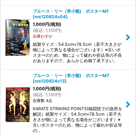
ブルース・リー（李小龍) ポスターM1
[
ms120824c04
]
1,000
円
(税別)
(
税込
:
1,100
円
)
在庫わずか
紙製サイズ：54.5cm×78.5cm（若干大きさが
物によって異なる場合がございます）※古いポ
スターのため、物によって破れや折込等の不良
がありますので、あらかじめ御了承下さい。
ブルース・リー（李小龍) ポスターM7
[
ms120824c13
]
1,000
円
(税別)
(
税込
:
1,100
円
)
在庫数 4点
KARATE STRIKING POINTS(格闘技での急所を
解説）紙製サイズ：54.5cm×78.5cm（若干大
きさが物によって異なる場合がございます）※
古いポスターのため、物によって破れや折込等
の…