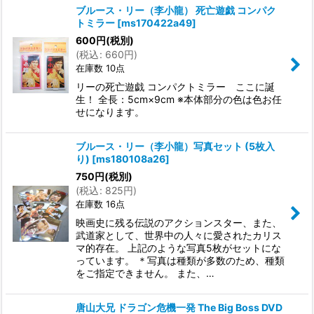
ブルース・リー（李小龍） 死亡遊戯 コンパク
トミラー
[
ms170422a49
]
600
円
(税別)
(
税込
:
660
円
)
在庫数 10点
リーの死亡遊戯 コンパクトミラー ここに誕
生！ 全長：5cm×9cm ※本体部分の色は色お任
せになります。
ブルース・リー（李小龍）写真セット (5枚入
り)
[
ms180108a26
]
750
円
(税別)
(
税込
:
825
円
)
在庫数 16点
映画史に残る伝説のアクションスター、また、
武道家として、世界中の人々に愛されたカリス
マ的存在。 上記のような写真5枚がセットにな
っています。 ＊写真は種類が多数のため、種類
をご指定できません。 また、…
唐山大兄 ドラゴン危機一発 The Big Boss DVD