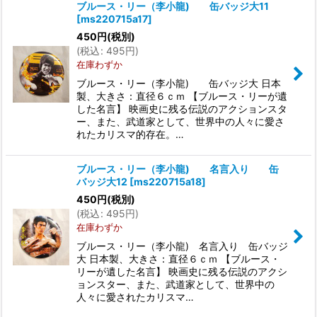
ブルース・リー（李小龍) 缶バッジ大11
[
ms220715a17
]
450
円
(税別)
(
税込
:
495
円
)
在庫わずか
ブルース・リー（李小龍) 缶バッジ大 日本
製、大きさ：直径６ｃｍ 【ブルース・リーが遺
した名言】 映画史に残る伝説のアクションスタ
ー、また、武道家として、世界中の人々に愛さ
れたカリスマ的存在。…
ブルース・リー（李小龍) 名言入り 缶
バッジ大12
[
ms220715a18
]
450
円
(税別)
(
税込
:
495
円
)
在庫わずか
ブルース・リー（李小龍) 名言入り 缶バッジ
大 日本製、大きさ：直径６ｃｍ 【ブルース・
リーが遺した名言】 映画史に残る伝説のアクシ
ョンスター、また、武道家として、世界中の
人々に愛されたカリスマ…