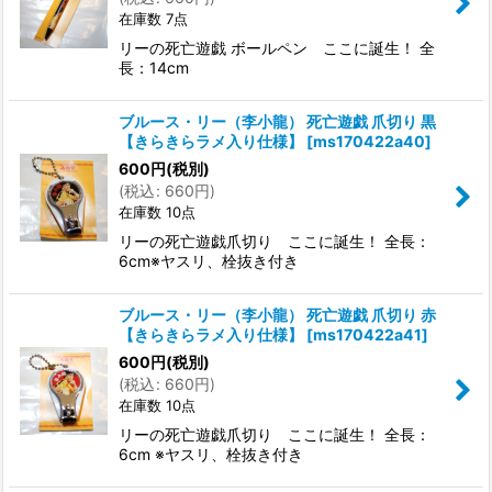
在庫数 7点
リーの死亡遊戯 ボールペン ここに誕生！ 全
長：14cm
ブルース・リー（李小龍） 死亡遊戯 爪切り 黒
【きらきらラメ入り仕様】
[
ms170422a40
]
600
円
(税別)
(
税込
:
660
円
)
在庫数 10点
リーの死亡遊戯爪切り ここに誕生！ 全長：
6cm※ヤスリ、栓抜き付き
ブルース・リー（李小龍） 死亡遊戯 爪切り 赤
【きらきらラメ入り仕様】
[
ms170422a41
]
600
円
(税別)
(
税込
:
660
円
)
在庫数 10点
リーの死亡遊戯爪切り ここに誕生！ 全長：
6cm ※ヤスリ、栓抜き付き