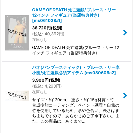
GAME OF DEATH 死亡遊戯/ ブルース・リー
12インチ フィギュア(当店特典付き)
[
ms061028a1
]
36,720
円
(税別)
(
税込
:
40,392
円
)
在庫なし
GAME OF DEATH 死亡遊戯/ブルース・リー 12
インチ フィギュア（当店特典付き)
バオ(バンブースティック) ・ブルース・リー李
小龍/死亡遊戯必須アイテム
[
ms080608a2
]
3,900
円
(税別)
(
税込
:
4,290
円
)
在庫なし
サイズ：約120cm、 重さ：約115g材質：竹、
合成樹脂コーティング、ペイント処理＊自然の
竹を使用しているため、形や色合い、長さはま
ちまちですので、あらかじめご了承下さい。ま
た、この商品は、あくまで…