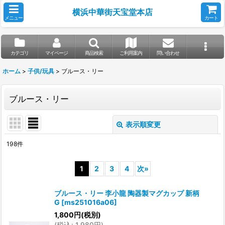
横浜中華街天宝堂本店
メニュー
カート
カテゴリ
マイページ
商品検索
ご利用案内
問い合わせ
ホーム
>
子供/玩具
>
ブルース・リー
ブルース・リー
表示順変更
閉じる
198
件
表示数
:
1
2
3
4
次
»
並び順
:
ブルース・リー 李小龍 陶器製マグカップ 新柄
G
[
ms251016a06
]
絞り込む
1,800
円
(税別)
(
税込
:
1,980
円
)