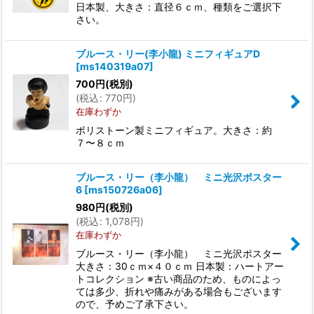
日本製、大きさ：直径６ｃｍ、種類をご選択下
さい。
ブルース・リー(李小龍) ミニフィギュアD
[
ms140319a07
]
700
円
(税別)
(
税込
:
770
円
)
在庫わずか
ポリストーン製ミニフィギュア。大きさ：約
７〜８ｃｍ
ブルース・リー（李小龍） ミニ光沢ポスター
6
[
ms150726a06
]
980
円
(税別)
(
税込
:
1,078
円
)
在庫わずか
ブルース・リー（李小龍） ミニ光沢ポスター
大きさ：30ｃｍ×４０ｃｍ 日本製：ハートアー
トコレクション ※古い商品のため、ものによっ
ては多少、折れや痛みがある場合もございます
ので、予めご了承下さい。