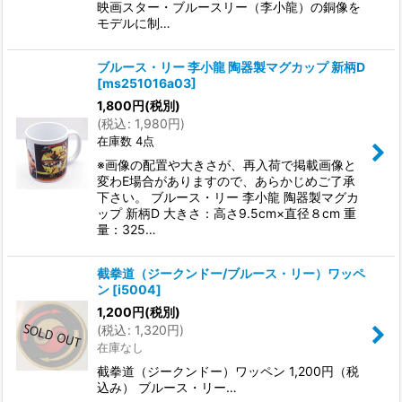
映画スター・ブルースリー（李小龍）の銅像を
モデルに制…
ブルース・リー 李小龍 陶器製マグカップ 新柄D
[
ms251016a03
]
1,800
円
(税別)
(
税込
:
1,980
円
)
在庫数 4点
※画像の配置や大きさが、再入荷で掲載画像と
変わE場合がありますので、あらかじめご了承
下さい。 ブルース・リー 李小龍 陶器製マグカ
ップ 新柄D 大きさ：高さ9.5cm×直径８cm 重
量：325…
截拳道（ジークンドー/ブルース・リー）ワッペ
ン
[
i5004
]
1,200
円
(税別)
(
税込
:
1,320
円
)
在庫なし
截拳道（ジークンドー）ワッペン 1,200円（税
込み） ブルース・リー…