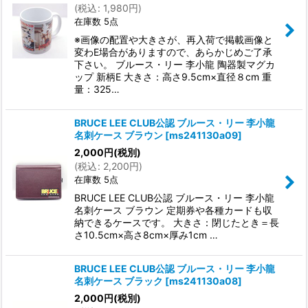
(
税込
:
1,980
円
)
在庫数 5点
※画像の配置や大きさが、再入荷で掲載画像と
変わE場合がありますので、あらかじめご了承
下さい。 ブルース・リー 李小龍 陶器製マグカ
ップ 新柄E 大きさ：高さ9.5cm×直径８cm 重
量：325…
BRUCE LEE CLUB公認 ブルース・リー 李小龍
名刺ケース ブラウン
[
ms241130a09
]
2,000
円
(税別)
(
税込
:
2,200
円
)
在庫数 5点
BRUCE LEE CLUB公認 ブルース・リー 李小龍
名刺ケース ブラウン 定期券や各種カードも収
納できるケースです。 大きさ：閉じたとき＝長
さ10.5cm×高さ8cm×厚み1cm …
BRUCE LEE CLUB公認 ブルース・リー 李小龍
名刺ケース ブラック
[
ms241130a08
]
2,000
円
(税別)