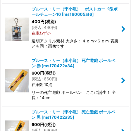
ブルース・リー（李小龍） ポストカード型ボ
ールチェーン16
[
ms160605a16
]
400
円
(税別)
(
税込
:
440
円
)
在庫わずか
透明アクリル素材 大きさ：４ｃｍ×６ｃｍ 表裏
とも同じ画像です
ブルース・リー（李小龍） 死亡遊戯 ボールペ
ン 赤
[
ms170422a34
]
600
円
(税別)
(
税込
:
660
円
)
在庫数 10点
リーの死亡遊戯 ボールペン ここに誕生！ 全
長：14cm
ブルース・リー（李小龍） 死亡遊戯 ボールペ
ン 黒
[
ms170422a35
]
600
円
(税別)
(
税込
:
660
円
)