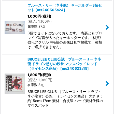
ブルース・リー（李小龍） キーホルダー3個セ
ット
[
ms240505a24
]
1,000
円
(税別)
(
税込
:
1,100
円
)
在庫数 27点
3個でセットになっております。 表裏ともプロ
マイド写真が入ったキーホルダーです。 材質/
強化アクリル ※掲載の画像は見本掲載で、種類
はご選択できません。
BRUCE LEE CLUB公認 ブルースーリー 李小
龍 ドラゴン怒りの鉄拳 マウスパッド レッド
（ライセンス商品）
[
ms240623a15
]
1,800
円
(税別)
(
税込
:
1,980
円
)
在庫数 8点
BRUCE LEE CLUB （ブルース・リー クラブ・
李小龍會）公認 （ライセンス商品） 大きさ：
約15cm×17cm 素材：合皮製 ハード素材仕様の
マウスパッド