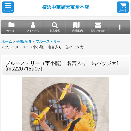
横浜中華街天宝堂本店
メニュー
カート
カテゴリ
マイページ
商品検索
ご利用案内
問い合わせ
ホーム
>
子供/玩具
>
ブルース・リー
>
ブルース・リー（李小龍) 名言入り 缶バッジ大1
ブルース・リー（李小龍) 名言入り 缶バッジ大1
[
ms220715a07
]