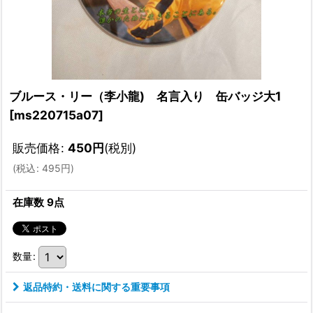
ブルース・リー（李小龍) 名言入り 缶バッジ大1
[
ms220715a07
]
販売価格
:
450
円
(税別)
(
税込
:
495
円
)
在庫数 9点
数量
:
返品特約・送料に関する重要事項