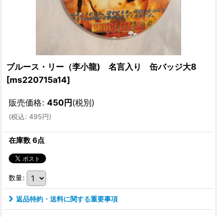
ブルース・リー（李小龍) 名言入り 缶バッジ大8
[
ms220715a14
]
販売価格
:
450
円
(税別)
(
税込
:
495
円
)
在庫数 6点
数量
:
返品特約・送料に関する重要事項