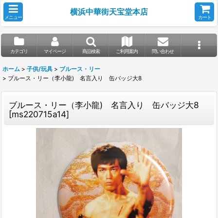
横浜中華街天宝堂本店
メニュー
カート
カテゴリ
マイページ
商品検索
ご利用案内
問い合わせ
ホーム
>
子供/玩具
>
ブルース・リー
>
ブルース・リー（李小龍) 名言入り 缶バッジ大8
ブルース・リー（李小龍) 名言入り 缶バッジ大8
[
ms220715a14
]