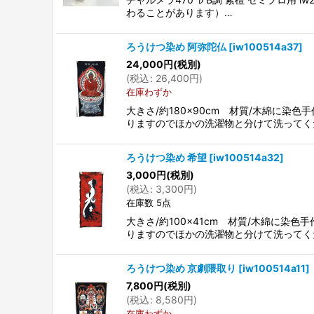
わることがあります）…
ろうけつ染め 阿弥陀仏
[
iw100514a37
]
24,000
円
(税別)
(
税込
:
26,400
円
)
在庫わずか
大きさ/約180×90cm 材質/木綿に
りますのでほかの洗濯物と分けて洗ってく
ろうけつ染め 希望
[
iw100514a32
]
3,000
円
(税別)
(
税込
:
3,300
円
)
在庫数 5点
大きさ/約100×41cm 材質/木綿に
りますのでほかの洗濯物と分けて洗ってく
ろうけつ染め 京劇隈取り
[
iw100514a11
]
7,800
円
(税別)
(
税込
:
8,580
円
)
在庫わずか