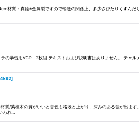
絞り込む
長さ約24cm材質：真鍮※金属製ですので輸送の関係上、多少さびたりくす
メラの学習用VCD 2枚組 テキストおよび説明書はありません。 チャ
14k92
]
体の材質/紫檀木の質がいいと音色も格段と上がり、深みのある音が出ま
いわれ…