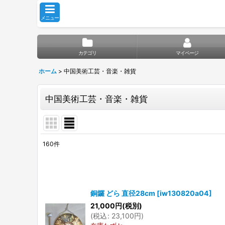
メニュー
カテゴリ
マイページ
ホーム
>
中国美術工芸・音楽・雑貨
中国美術工芸・音楽・雑貨
160
件
サブカテゴリ
:
表示数
:
銅鑼 どら 直径28cm
[
iw130820a04
]
21,000
円
(税別)
並び順
:
(
税込
:
23,100
円
)