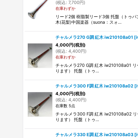
(
税込
:
7,700
円
)
在庫わずか
リード2個 樹脂製リード3個 托盤（トゥ
木(花梨)中国楽器（suona：スォ…
チャルメラ270 G調 紅木 iw210108a01
[
4,000
円
(税別)
(
税込
:
4,400
円
)
在庫わずか
チャルメラ270 G調 紅木 iw21010
ります） 托盤（トゥ…
チャルメラ300 F調 紅木 iw210108a02
[
4,000
円
(税別)
(
税込
:
4,400
円
)
在庫数 5点
チャルメラ300 F調 紅木 iw21010
ります） 托盤（トゥ…
チャルメラ330 E調 紅木 iw210108a03
[