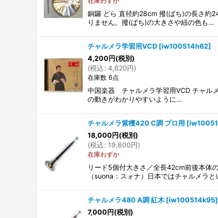
在庫わずか
銅鑼 どら 直径約28cm 撥(ばち)の
りません。撥(ばち)の大きさや紐の色も…
チャルメラ学習用VCD
[
iw100514h62
]
4,200
円
(税別)
(
税込
:
4,620
円
)
在庫数 6点
中国楽器 チャルメラ学習用VCD チャル
の動きがわかりやすいように…
チャルメラ紫檀420 C調 プロ用
[
iw1005
18,000
円
(税別)
(
税込
:
19,800
円
)
在庫わずか
リード5個付大きさ／全長42cm前後本
（suona：スォナ）日本ではチャルメラと
チャルメラ480 A調 紅木
[
iw100514k95
]
7,000
円
(税別)