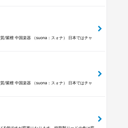
材質/紫檀 中国楽器 （suona：スォナ） 日本ではチャ
材質/紫檀 中国楽器 （suona：スォナ） 日本ではチャ
脂製リード5個ですが変更になります。樹脂製リードの色は変