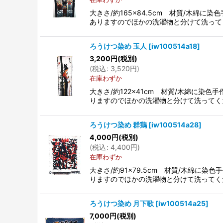
大きさ/約165×84.5cm 材質/木
ありますのでほかの洗濯物と分けて洗って
ろうけつ染め 玉人
[
iw100514a18
]
3,200
円
(税別)
(
税込
:
3,520
円
)
在庫わずか
大きさ/約122×41cm 材質/木綿に
りますのでほかの洗濯物と分けて洗ってく
ろうけつ染め 群鶏
[
iw100514a28
]
4,000
円
(税別)
(
税込
:
4,400
円
)
在庫わずか
大きさ/約91×79.5cm 材質/木綿
りますのでほかの洗濯物と分けて洗ってく
ろうけつ染め 月下歌
[
iw100514a25
]
7,000
円
(税別)