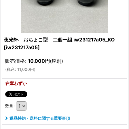
夜光杯 おちょこ型 二個一組 iw231217a05_KO
[
iw231217a05
]
販売価格
:
10,000
円
(税別)
(
税込
:
11,000
円
)
在庫わずか
数量
:
返品特約・送料に関する重要事項