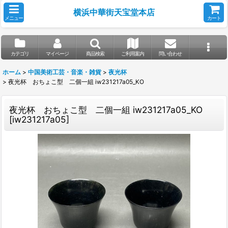
横浜中華街天宝堂本店
メニュー
カート
カテゴリ
マイページ
商品検索
ご利用案内
問い合わせ
ホーム
>
中国美術工芸・音楽・雑貨
>
夜光杯
>
夜光杯 おちょこ型 二個一組 iw231217a05_KO
夜光杯 おちょこ型 二個一組 iw231217a05_KO
[
iw231217a05
]