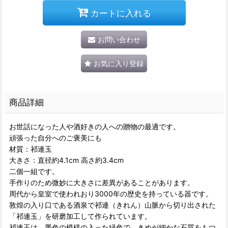
カートに入れる
お問い合わせ
お気に入り登録
商品詳細
お世話になった人や酒好きの人への贈物の最適です。
頑張った自分へのご褒美にも
材質：祁連玉
大きさ：直径約4.1cm 高さ約3.4cm
二個一組です。
手作りのため微妙に大きさに差異があることがあります。
周代から皇室で使われおり3000年の歴史を持っている器です。
敦煌の入り口である酒泉で祁連（きれん）山脈から切り出された
「祁連玉」を研磨加工して作られています。
祁連玉は、墨色の模様の入った緑色で、きめが細かな石質をもつ