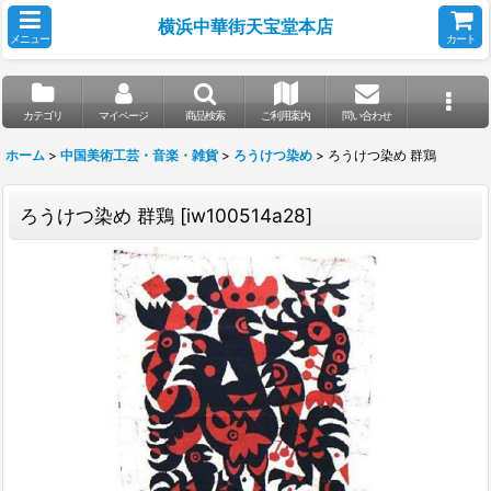
横浜中華街天宝堂本店
メニュー
カート
カテゴリ
マイページ
商品検索
ご利用案内
問い合わせ
ホーム
>
中国美術工芸・音楽・雑貨
>
ろうけつ染め
>
ろうけつ染め 群鶏
ろうけつ染め 群鶏
[
iw100514a28
]