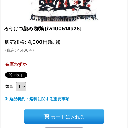
ろうけつ染め 群鶏
[
iw100514a28
]
販売価格
:
4,000
円
(税別)
(
税込
:
4,400
円
)
在庫わずか
数量
:
返品特約・送料に関する重要事項
カートに入れる