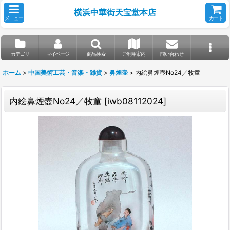
横浜中華街天宝堂本店
メニュー
カート
カテゴリ
マイページ
商品検索
ご利用案内
問い合わせ
ホーム
>
中国美術工芸・音楽・雑貨
>
鼻煙壷
>
内絵鼻煙壺No24／牧童
内絵鼻煙壺No24／牧童
[
iwb08112024
]