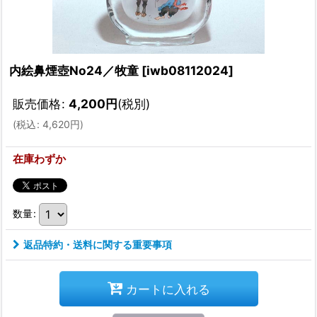
内絵鼻煙壺No24／牧童
[
iwb08112024
]
販売価格
:
4,200
円
(税別)
(
税込
:
4,620
円
)
在庫わずか
数量
:
返品特約・送料に関する重要事項
カートに入れる