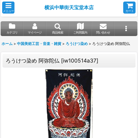
横浜中華街天宝堂本店
メニュー
カート
カテゴリ
マイページ
商品検索
ご利用案内
問い合わせ
ホーム
>
中国美術工芸・音楽・雑貨
>
ろうけつ染め
>
ろうけつ染め 阿弥陀仏
ろうけつ染め 阿弥陀仏
[
iw100514a37
]