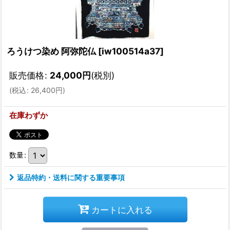
ろうけつ染め 阿弥陀仏
[
iw100514a37
]
販売価格
:
24,000
円
(税別)
(
税込
:
26,400
円
)
在庫わずか
数量
:
返品特約・送料に関する重要事項
カートに入れる